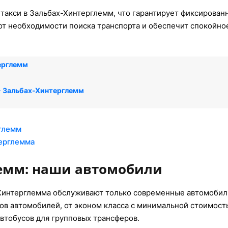
 такси в Зальбах-Хинтерглемм, что гарантирует фиксирован
 от необходимости поиска транспорта и обеспечит спокойно
ерглемм
→ Зальбах-Хинтерглемм
глемм
терглемма
емм: наши автомобили
Хинтерглемма обслуживают только современные автомобил
ов автомобилей, от эконом класса с минимальной стоимость
втобусов для групповых трансферов.