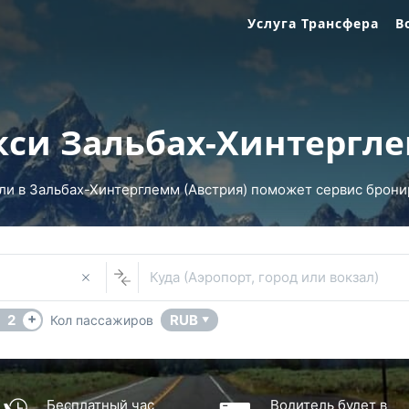
Услуга Трансфера
В
кси Зальбах-Хинтергл
ли в Зальбах-Хинтерглемм (Австрия) поможет сервис брониро
Куда (Аэропорт, город или вокзал)
+
2
RUB
Кол пассажиров
▼
Бесплатный час
Водитель будет в