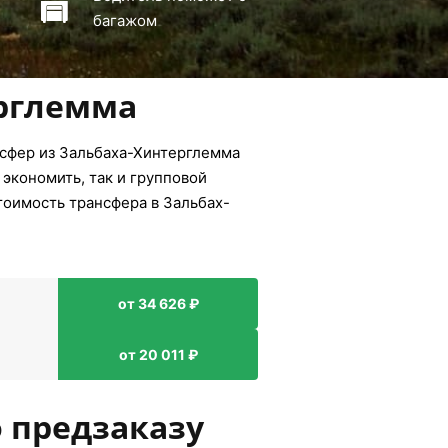
багажом
ерглемма
нсфер из Зальбаха-Хинтерглемма
 экономить, так и групповой
тоимость трансфера в Зальбах-
от 34 626 ₽
от 20 011 ₽
 предзаказу