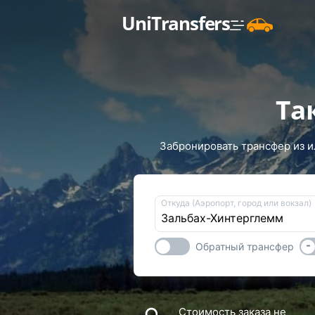
UniTransfers
Та
Забронировать трансфер из и
Откуда (Аэропорт, город или вокзал)
-
Обратный трансфер
Стоимость заказа не