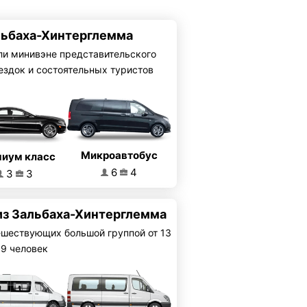
альбаха-Хинтерглемма
ли минивэне представительского
ездок и состоятельных туристов
Микроавтобус
иум класс
6
4
3
3
из Зальбаха-Хинтерглемма
ешествующих большой группой от 13
19 человек