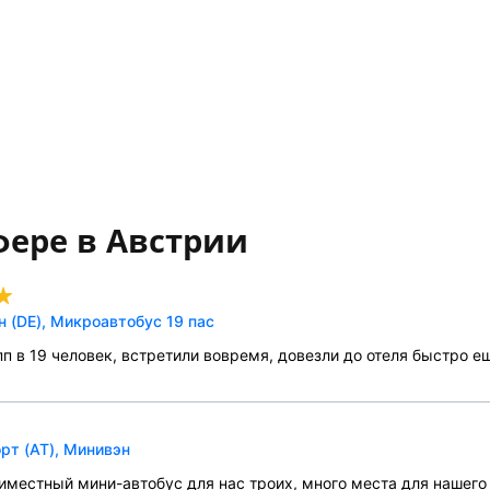
фере в Австрии
 (DE), Микроавтобус 19 пас
п в 19 человек, встретили вовремя, довезли до отеля быстро е
рт (AT), Минивэн
тиместный мини-автобус для нас троих, много места для нашег