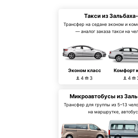
Такси из Зальбаха
Трансфер на седане эконом и ком
— аналог заказа такси на че
Эконом класс
Комфорт 
4
3
4
Микроавтобусы из Зал
Трансфер для группы из 5–13 чел
на маршрутке, автобус