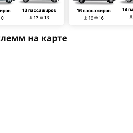
19 п
13 пассажиров
16 пассажиров
жиров
13
13
16
16
10
глемм на карте