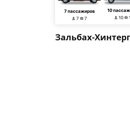
10 пасса
7 пассажиров
10
7
7
Зальбах-Хинтер