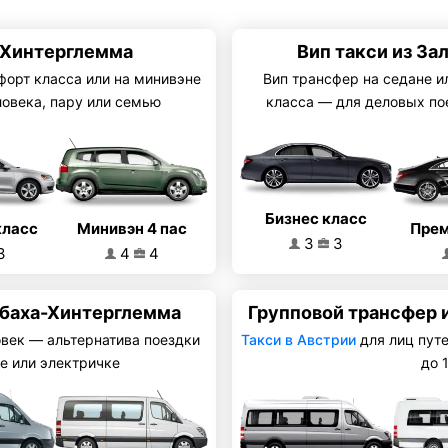
-Хинтерглемма
Вип такси из З
форт класса или на минивэне
Вип трансфер на седане и
ловека, пару или семью
класса — для деловых по
Бизнес класс
Минивэн 4 пас
класс
Прем
3
3
4
4
3
ьбаха-Хинтерглемма
Групповой трансфер 
овек — альтернатива поездки
Такси в Австрии
для лиц пут
е или электричке
до 