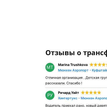
Отзывы о транс
Marina Trushkova
MT
Мюнхен Аэропорт - Куфштайн
Отличная организация . Детская груп
рассказали. Спасибо !
Ричард Уайт
РУ
Хинтертукс - Мюнхен Аэропо
Водитель приехал рано, новый девя