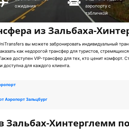
ожидания
аэропорту с
табличкой
нсфера из Зальбаха-Хинт
niTransfers вы можете забронировать индивидуальный тра
аказать как недорогой трансфер для туристов, стремящихся
акже доступен VIP-трансфер для тех, кто ценит комфорт. С
и доступна для каждого клиента.
эропорт
рт Аэропорт Зальцбург
 в Зальбах-Хинтерглемм по