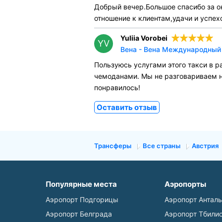
Добрый вечер.Большое спасибо за о
отношение к клиентам,удачи и успе
Yuliia Vorobei
YV
Вена - Вена Международный 
Пользуюсь услугами этого такси в р
чемоданами. Мы не разговариваем н
понравилось!
Оставить отзыв
Трансферы
Все страны
Австрия
Популярные места
Аэропорты
Аэропорт Подгорицы
Аэропорт Антал
Аэропорт Белграда
Аэропорт Тбили