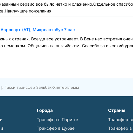
казанный сервис,все было четко и слаженно.Отдельное спасибо
хов.Наилучшие пожелания.
Аэропорт (AT), Микроавтобус 7 пас
азных странах. Всегда все устраивает. В Вене нас встретил оче
а немецком. Общались на английском. Спасибо за высокий уро
Такси трансфер Зальбах-Хинтерглемм
Города
Страны
ьи
Трансфер в Париже
Трансфер в
си
Трансфер в Дубае
Трансфер в