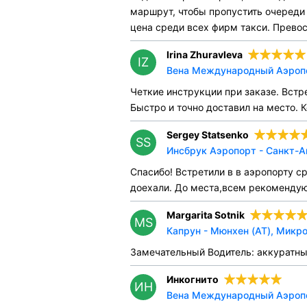
маршрут, чтобы пропустить очереди 
цена среди всех фирм такси. Прево
Irina Zhuravleva
IZ
Вена Международный Аэропор
Четкие инструкции при заказе. Встр
Быстро и точно доставил на место.
Sergey Statsenko
SS
Инсбрук Аэропорт - Санкт-А
Спасибо! Встретили в в аэропорту с
доехали. До места,всем рекомендую
Margarita Sotnik
MS
Капрун - Мюнхен (AT), Микро
Замечательный Водитель: аккуратн
Инкогнито
ИН
Вена Международный Аэропор