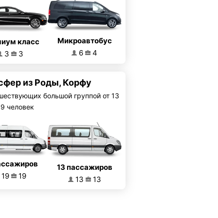
Микроавтобус
иум класс
6
4
3
3
сфер из Роды, Корфу
шествующих большой группой от 13
19 человек
ассажиров
13 пассажиров
19
19
13
13