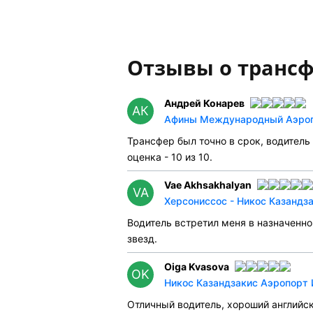
Отзывы о трансф
Андрей Конарев
АК
Афины Международный Аэропо
Трансфер был точно в срок, водитель
оценка - 10 из 10.
Vae Akhsakhalyan
VA
Херсониссос - Никос Казандз
Водитель встретил меня в назначенно
звезд.
Oiga Kvasova
OK
Никос Казандзакис Аэропорт 
Отличный водитель, хороший английск