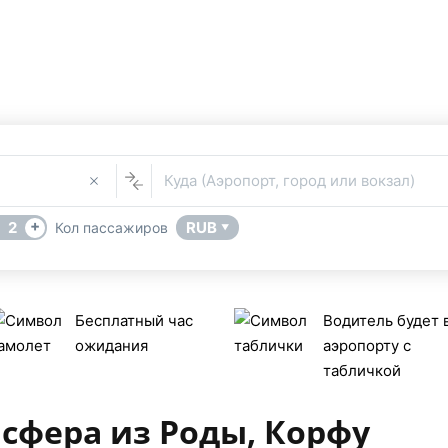
Такси Рода, Корфу
Услуга Трансфера
В
 из или в Рода, Корфу (Греция) поможет сервис бронирования
Куда (Аэропорт, город или вокзал)
+
2
RUB
Кол пассажиров
▼
Бесплатный час
Водитель будет 
ожидания
аэропорту с
табличкой
сфера из Роды, Корфу