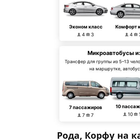
Эконом класс
Комфорт 
4
3
4
Микроавтобусы из
Трансфер для группы из 5–13 чел
на маршрутке, автобус
10 пасса
7 пассажиров
10
7
7
Рода, Корфу на к