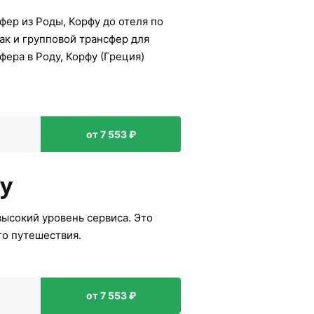
ер из Роды, Корфу до отеля по
ак и групповой трансфер для
ера в Роду, Корфу (Греция)
от 7 553 ₽
зу
высокий уровень сервиса. Это
го путешествия.
от 7 553 ₽