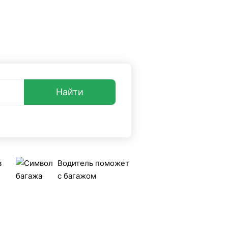
опросы и ответы
+7 (499) 38-08-368
 такси UniTransfers.ru.
Найти
в
Водитель поможет
с багажом