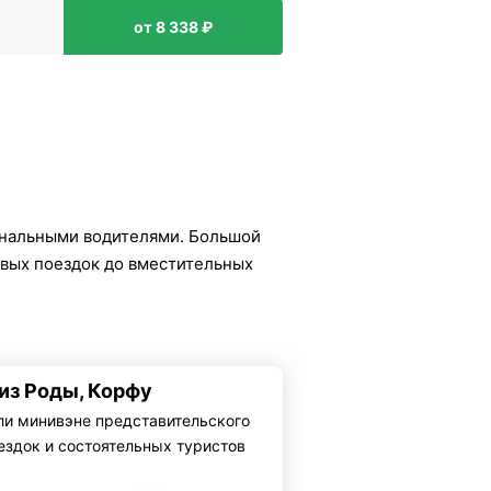
от 8 338 ₽
ональными водителями. Большой
овых поездок до вместительных
 из Роды, Корфу
ли минивэне представительского
ездок и состоятельных туристов