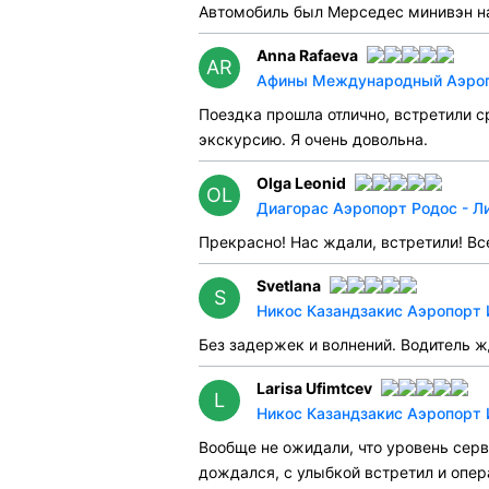
Автомобиль был Мерседес минивэн на 
Anna Rafaeva
AR
Афины Международный Аэропо
Поездка прошла отлично, встретили ср
экскурсию. Я очень довольна.
Olga Leonid
OL
Диагорас Аэропорт Родос - Ли
Прекрасно! Нас ждали, встретили! В
Svetlana
S
Никос Казандзакис Аэропорт 
Без задержек и волнений. Водитель ж
Larisa Ufimtcev
L
Никос Казандзакис Аэропорт 
Вообще не ожидали, что уровень серв
дождался, с улыбкой встретил и опер