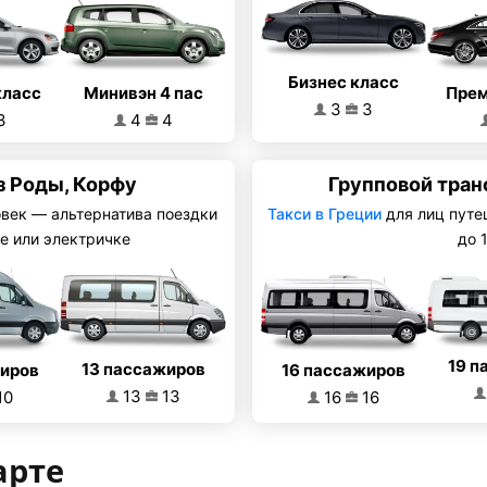
Бизнес класс
Минивэн 4 пас
класс
Прем
3
3
4
4
3
 Роды, Корфу
Групповой тран
овек — альтернатива поездки
Такси в Греции
для лиц путе
е или электричке
до 
19 п
13 пассажиров
16 пассажиров
жиров
13
13
16
16
10
арте