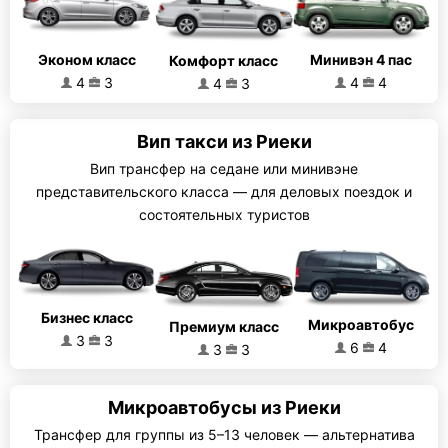
Эконом класс
Минивэн 4 пас
Комфорт класс
4
3
4
4
4
3
Вип такси из Риеки
Вип трансфер на седане или минивэне
представительского класса — для деловых поездок и
состоятельных туристов
Бизнес класс
Микроавтобус
Премиум класс
3
3
6
4
3
3
Микроавтобусы из Риеки
Трансфер для группы из 5–13 человек — альтернатива