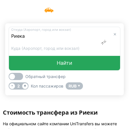
Такси в Риеке
Меню
UniTransfers
Откуда (Аэропорт, город или вокзал)
Куда (Аэропорт, город или вокзал)
Найти
Обратный трансфер
-
+
2
Кол пассажиров
RUB
▼
Стоимость трансфера из Риеки
На официальном сайте компании UniTransfers вы можете