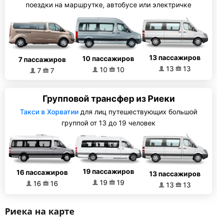
поездки на маршрутке, автобусе или электричке
13 пассажиров
10 пассажиров
7 пассажиров
13
13
10
10
7
7
Групповой трансфер из Риеки
Такси в Хорватии
для лиц путешествующих большой
группой от 13 до 19 человек
19 пассажиров
16 пассажиров
13 пассажиров
19
19
16
16
13
13
Риека на карте