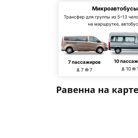
Микроавтобусы
Трансфер для группы из 5–13 чел
на маршрутке, автобус
10 пасса
7 пассажиров
10
7
7
Равенна на карт