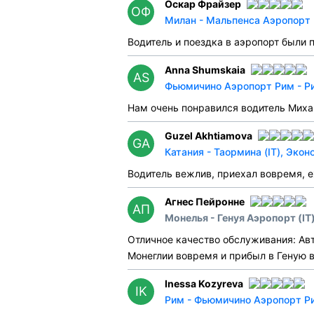
Оскар Фрайзер
ОФ
Милан - Мальпенса Аэропорт 
Водитель и поездка в аэропорт были 
Anna Shumskaia
AS
Фьюмичино Аэропорт Рим - Ри
Нам очень понравился водитель Миха
Guzel Akhtiamova
GA
Катания - Таормина (IT), Экон
Водитель вежлив, приехал вовремя, 
Агнес Пейронне
АП
Монелья - Генуя Аэропорт (IT
Отличное качество обслуживания: Авт
Монеглии вовремя и прибыл в Геную 
Inessa Kozyreva
IK
Рим - Фьюмичино Аэропорт Рим