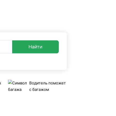
опросы и ответы
+7 (499) 38-08-368
такси UniTransfers.ru.
Найти
в
Водитель поможет
с багажом