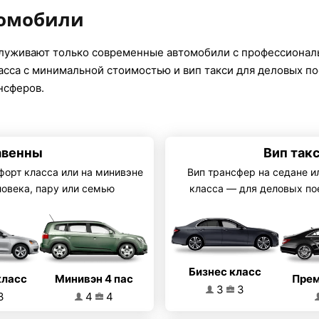
томобили
луживают только современные автомобили с профессионал
ласса с минимальной стоимостью и вип такси для деловых п
нсферов.
авенны
Вип так
форт класса или на минивэне
Вип трансфер на седане и
ловека, пару или семью
класса — для деловых по
Бизнес класс
Минивэн 4 пас
класс
Прем
3
3
4
4
3