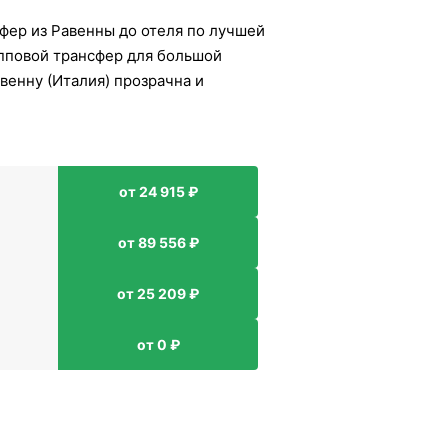
фер из Равенны до отеля по лучшей
упповой трансфер для большой
венну (Италия) прозрачна и
от 24 915 ₽
от 89 556 ₽
от 25 209 ₽
от 0 ₽