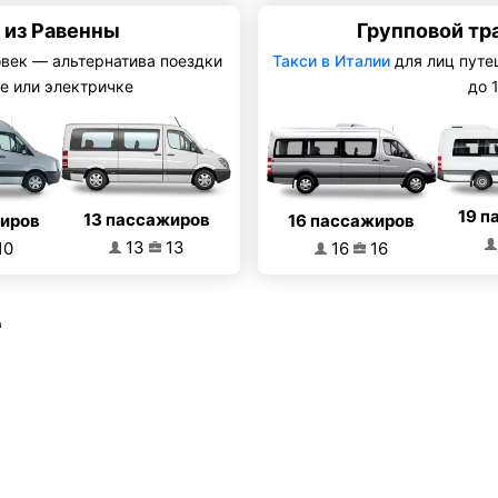
 из Равенны
Групповой тр
овек — альтернатива поездки
Такси в Италии
для лиц путе
е или электричке
до 
19 п
13 пассажиров
16 пассажиров
жиров
13
13
16
16
10
е