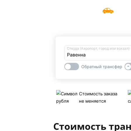
UniTransfers
Забронировать трансфе
Откуда (Аэропорт, город или вокзал)
-
Обратный трансфер
Стоимость заказа
не меняется
Стоимость тра