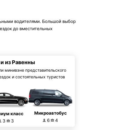
ьными водителями. Большой выбор
оездок до вместительных
си из Равенны
ли минивэне представительского
ездок и состоятельных туристов
Микроавтобус
иум класс
6
4
3
3