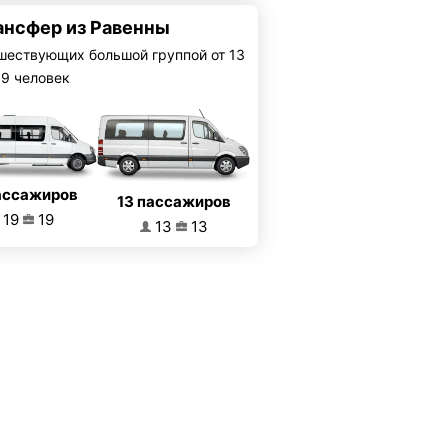
ансфер из Равенны
шествующих большой группой от 13
19 человек
ассажиров
13 пассажиров
19
19
13
13