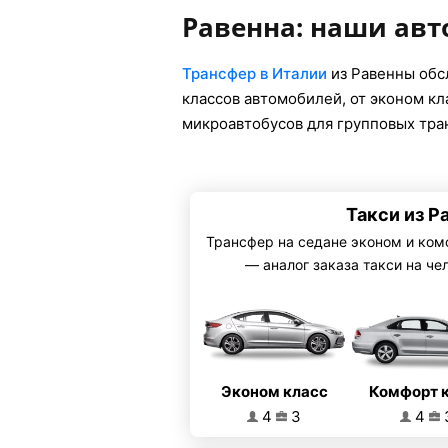
Равенна: наши ав
Трансфер в Италии
из Равенны обс
классов автомобилей, от эконом к
микроавтобусов для групповых тра
Такси из Р
Трансфер на седане эконом и ком
— аналог заказа такси на че
Эконом класс
Комфорт 
4
3
4