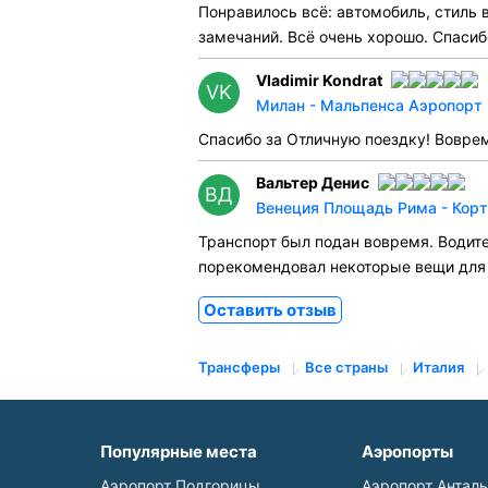
Понравилось всё: автомобиль, стиль 
замечаний. Всё очень хорошо. Спасиб
Vladimir Kondrat
VK
Милан - Мальпенса Аэропорт 
Спасибо за Отличную поездку! Воврем
Вальтер Денис
ВД
Венеция Площадь Рима - Корти
Транспорт был подан вовремя. Водите
порекомендовал некоторые вещи для 
Оставить отзыв
Трансферы
Все страны
Италия
Популярные места
Аэропорты
Аэропорт Подгорицы
Аэропорт Антал