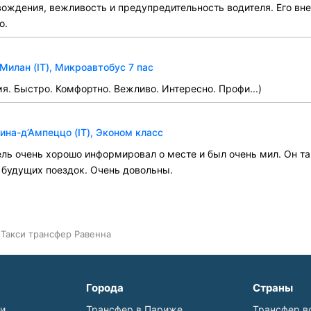
вождения, вежливость и предупредительность водителя. Его вн
о.
Милан (IT), Микроавтобус 7 пас
я. Быстро. Комфортно. Вежливо. Интересно. Профи...)
на-д’Ампеццо (IT), Эконом класс
ль очень хорошо информировал о месте и был очень мил. Он та
будущих поездок. Очень довольны.
Такси трансфер Равенна
Города
Страны
ьи
Трансфер в Париже
Трансфер в