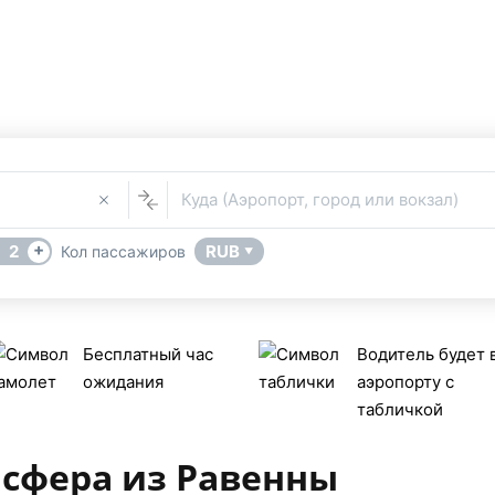
Такси Равенна
Услуга Трансфера
В
р из или в Равенна (Италия) поможет сервис бронирования 
Куда (Аэропорт, город или вокзал)
+
2
RUB
Кол пассажиров
▼
Бесплатный час
Водитель будет 
ожидания
аэропорту с
табличкой
нсфера из Равенны