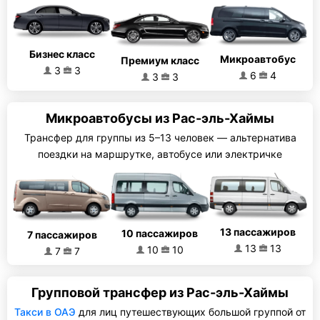
Бизнес класс
Микроавтобус
Премиум класс
3
3
6
4
3
3
Микроавтобусы из Рас-эль-Хаймы
Трансфер для группы из 5–13 человек — альтернатива
поездки на маршрутке, автобусе или электричке
13 пассажиров
10 пассажиров
7 пассажиров
13
13
10
10
7
7
Групповой трансфер из Рас-эль-Хаймы
Такси в ОАЭ
для лиц путешествующих большой группой от