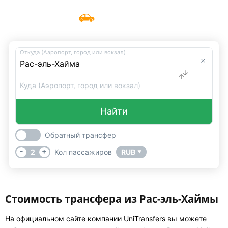
Такси в Рас-эль-Хайме
Меню
UniTransfers
Откуда (Аэропорт, город или вокзал)
Куда (Аэропорт, город или вокзал)
Найти
Обратный трансфер
-
+
2
Кол пассажиров
RUB
▼
Стоимость трансфера из Рас-эль-Хаймы
На официальном сайте компании UniTransfers вы можете