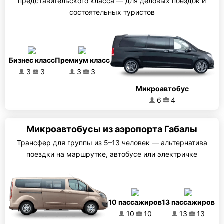
представительского класса — для деловых поездок и
состоятельных туристов
Бизнес класс
Премиум класс
3
3
3
3
Микроавтобус
6
4
Микроавтобусы из аэропорта Габалы
Трансфер для группы из 5–13 человек — альтернатива
поездки на маршрутке, автобусе или электричке
10 пассажиров
13 пассажиров
10
10
13
13