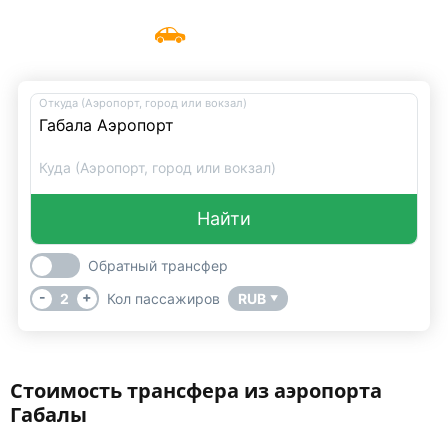
Такси из аэропорта Габалы
Меню
UniTransfers
Откуда (Аэропорт, город или вокзал)
Куда (Аэропорт, город или вокзал)
Найти
Обратный трансфер
-
+
2
Кол пассажиров
RUB
▼
Стоимость трансфера из аэропорта
Габалы