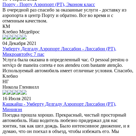
Порту - Порту Аэропорт (PT), Эконом класс
В очередной раз спасибо за оказанные услуги - доставку из
аэропорта в центр Порту и обратно. Все во время и с
отменным качеством.
КМ
Клебио Медейрос
04 Декабря 2021
Умберту Делгаду Аэропорт Лиссабон - Лиссабон (PT),
Микроавтобус 7 пас
Услуга была оказана в определенный час. O pessoal prestou o
serviço de maneira correta e nos atendeu com bastante atenção.
Используемый автомобиль имеет отличные условия. Спасибо,
Клебио
НГ
Никола Гленвилл
16 Июля 2021
Кашкайш - Умберту Делгаду Аэропорт Лиссабон (PT),
Минивэн
Поездка прошла хорошо. Прекрасный, чистый просторный
автомобиль. Наш водитель любезно придержал для нас
зонтик, так как шел дождь. Было интенсивное движение, и я
думаю, что он поехал в объезд, чтобы избежать его. Мы