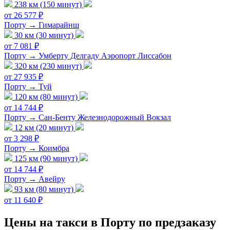
238 км (150 минут)
от 26 577 ₽
Порту → Гимарайнш
30 км (30 минут)
от 7 081 ₽
Порту → Умберту Делгаду Аэропорт Лиссабон
320 км (230 минут)
от 27 935 ₽
Порту → Туй
120 км (80 минут)
от 14 744 ₽
Порту → Сан-Бенту Железнодорожный Вокзал
12 км (20 минут)
от 3 298 ₽
Порту → Коимбра
125 км (90 минут)
от 14 744 ₽
Порту → Авейру
93 км (80 минут)
от 11 640 ₽
Цены на такси в Порту по предзаказу