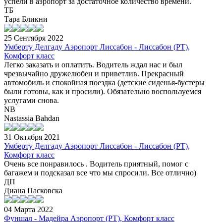
успели в аэропорт за достаточное количество времени.
ТБ
Тара Бликни
25 Сентября 2022
Умберту Делгаду Аэропорт Лиссабон - Лиссабон (PT),
Комфорт класс
Легко заказать и оплатить. Водитель ждал нас и был
чрезвычайно дружелюбен и приветлив. Прекрасный
автомобиль и спокойная поездка (детские сиденья-бустеры
были готовы, как и просили). Обязательно воспользуемся
услугами снова.
NB
Nastassia Bahdan
31 Октября 2021
Умберту Делгаду Аэропорт Лиссабон - Лиссабон (PT),
Комфорт класс
Очень все понравилось . Водитель приятный, помог с
багажем и подсказал все что мы спросили. Все отлично)
ДП
Диана Пасковска
04 Марта 2022
Фуншал - Мадейра Аэропорт (PT), Комфорт класс