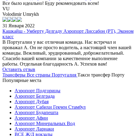
Все было идеально! Буду рекомендовать всем!
VU
Volodimir Umrykh
31 Января 2022
Кашкайш - Умберту Делгаду Аэропорт Лиссабон (PT), Эконом
класс
В Португалии у вас отличная команда. Нас встречал и
проважал А. Он не просто водитель, а настоящий член вашей
команды. Вежливый, эрудированный, доброжелательный.
Спасибо вашей компании за качественное выполнение
работы. Отдельная благодарность А. Успехов вам!
Оставить отзыв
Трансферы
Все страны
Португалия
Такси трансфер Порту
Популярные места
Аэропорт Подгорицы
Аэропорт Белграда
Аэропорт Дубая
Аэропорт Сабихи Гекчен Стамбул
Аэропорт Будапешта
Аэропорт Афин
Аэропорт Минеральных Вод
Аэропорт Ларнаки
ВСЕ Ж/Д вокзалы