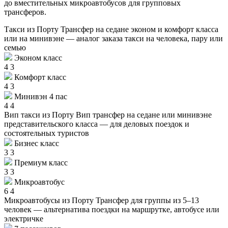
до вместительных микроавтобусов для групповых
трансферов.
Такси из Порту
Трансфер на седане эконом и комфорт класса
или на минивэне — аналог заказа такси на человека, пару или
семью
Эконом класс
4
3
Комфорт класс
4
3
Минивэн 4 пас
4
4
Вип такси из Порту
Вип трансфер на седане или минивэне
представительского класса — для деловых поездок и
состоятельных туристов
Бизнес класс
3
3
Премиум класс
3
3
Микроавтобус
6
4
Микроавтобусы из Порту
Трансфер для группы из 5–13
человек — альтернатива поездки на маршрутке, автобусе или
электричке