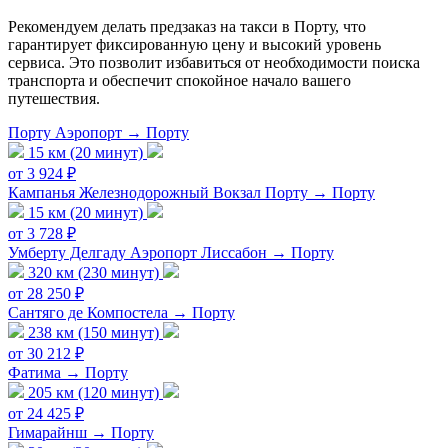
Рекомендуем делать предзаказ на такси в Порту, что
гарантирует фиксированную цену и высокий уровень
сервиса. Это позволит избавиться от необходимости поиска
транспорта и обеспечит спокойное начало вашего
путешествия.
Порту Аэропорт → Порту
15 км (20 минут)
от 3 924 ₽
Кампанья Железнодорожный Вокзал Порту → Порту
15 км (20 минут)
от 3 728 ₽
Умберту Делгаду Аэропорт Лиссабон → Порту
320 км (230 минут)
от 28 250 ₽
Сантяго де Компостела → Порту
238 км (150 минут)
от 30 212 ₽
Фатима → Порту
205 км (120 минут)
от 24 425 ₽
Гимарайнш → Порту