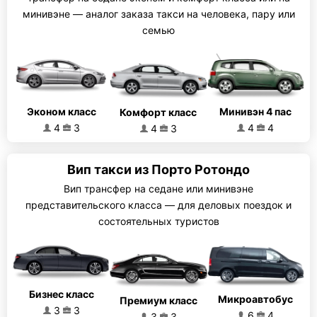
минивэне — аналог заказа такси на человека, пару или
семью
Эконом класс
Минивэн 4 пас
Комфорт класс
4
3
4
4
4
3
Вип такси из Порто Ротондо
Вип трансфер на седане или минивэне
представительского класса — для деловых поездок и
состоятельных туристов
Бизнес класс
Микроавтобус
Премиум класс
3
3
6
4
3
3