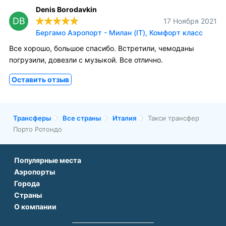
Denis Borodavkin
DB
17 Ноября 2021
Бергамо Аэропорт - Милан (IT), Комфорт класс
Все хорошо, большое спасибо. Встретили, чемоданы
погрузили, довезли с музыкой. Все отлично.
Оставить отзыв
Трансферы
Все страны
Италия
Такси трансфер
Порто Ротондо
Популярные места
Аэропорты
Аэропорт Подгорицы
Города
Аэропорт Антальи
Аэропорт Белграда
Страны
Трансфер в Париже
Аэропорт Тбилиси
Аэропорт Дубая
О компании
Трансфер во Франции
Трансфер в Дубае
Аэропорт Парижа
Аэропорт Сабихи Гекчен Стамбул
О нас
Трансфер в Турции
Трансфер в Риме