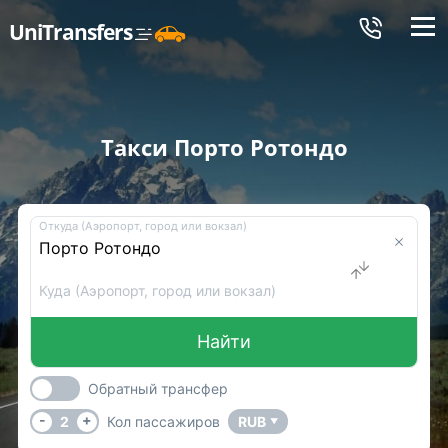
Меню
UniTransfers
Такси Порто Ротондо
Откуда (Аэропорт, город или вокзал)
Куда (Аэропорт, город или вокзал)
Найти
Обратный трансфер
-
+
2
Кол пассажиров
RUB
▼