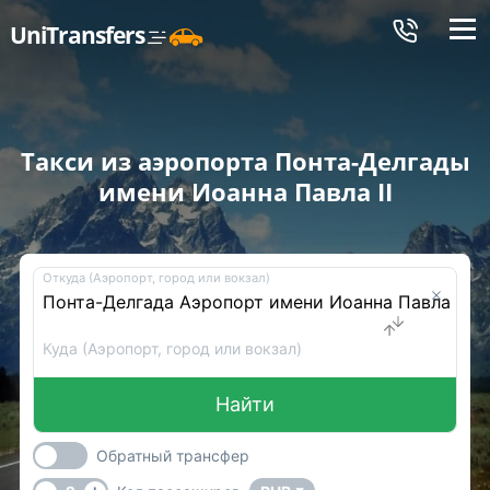
Меню
UniTransfers
Такси из аэропорта Понта-Делгады
имени Иоанна Павла II
Откуда (Аэропорт, город или вокзал)
Куда (Аэропорт, город или вокзал)
Найти
Обратный трансфер
-
+