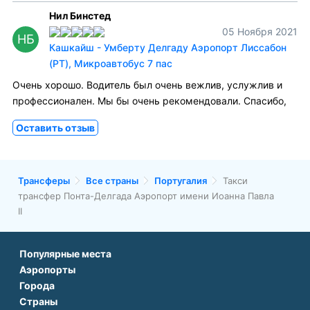
Нил Бинстед
05 Ноября 2021
НБ
Кашкайш - Умберту Делгаду Аэропорт Лиссабон
(PT), Микроавтобус 7 пас
Очень хорошо. Водитель был очень вежлив, услужлив и
профессионален. Мы бы очень рекомендовали. Спасибо,
Оставить отзыв
Трансферы
Все страны
Португалия
Такси
трансфер Понта-Делгада Аэропорт имени Иоанна Павла
II
Популярные места
Аэропорты
Аэропорт Подгорицы
Города
Аэропорт Антальи
Аэропорт Белграда
Страны
Трансфер в Париже
Аэропорт Тбилиси