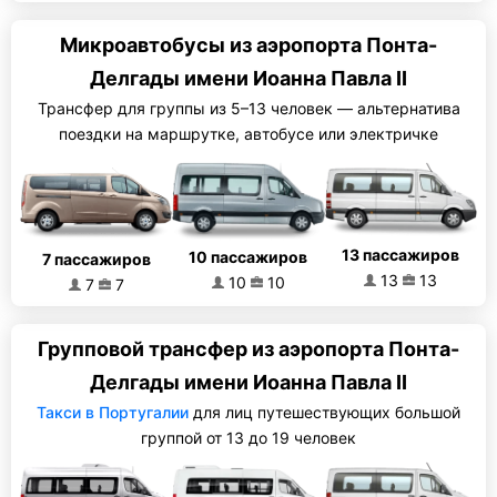
Микроавтобусы из аэропорта Понта-
Делгады имени Иоанна Павла II
Трансфер для группы из 5–13 человек — альтернатива
поездки на маршрутке, автобусе или электричке
13 пассажиров
10 пассажиров
7 пассажиров
13
13
10
10
7
7
Групповой трансфер из аэропорта Понта-
Делгады имени Иоанна Павла II
Такси в Португалии
для лиц путешествующих большой
группой от 13 до 19 человек