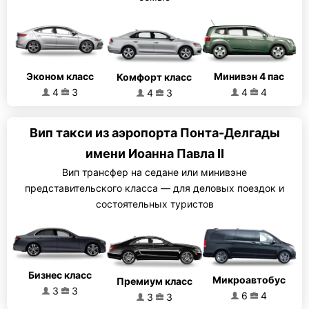
Эконом класс
Минивэн 4 пас
Комфорт класс
4
3
4
4
4
3
Вип такси из аэропорта Понта-Делгады
имени Иоанна Павла II
Вип трансфер на седане или минивэне
представительского класса — для деловых поездок и
состоятельных туристов
Бизнес класс
Микроавтобус
Премиум класс
3
3
6
4
3
3