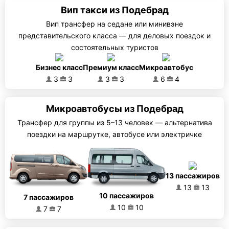
Вип такси из Подебрад
Вип трансфер на седане или минивэне
представительского класса — для деловых поездок и
состоятельных туристов
Бизнес класс
Премиум класс
Микроавтобус
3
3
3
3
6
4
Микроавтобусы из Подебрад
Трансфер для группы из 5–13 человек — альтернатива
поездки на маршрутке, автобусе или электричке
13 пассажиров
13
13
10 пассажиров
7 пассажиров
10
10
7
7