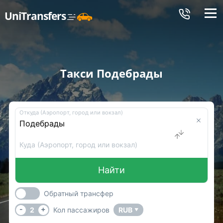
Меню
UniTransfers
Такси Подебрады
Откуда (Аэропорт, город или вокзал)
Куда (Аэропорт, город или вокзал)
Найти
Обратный трансфер
-
+
2
Кол пассажиров
RUB
▼