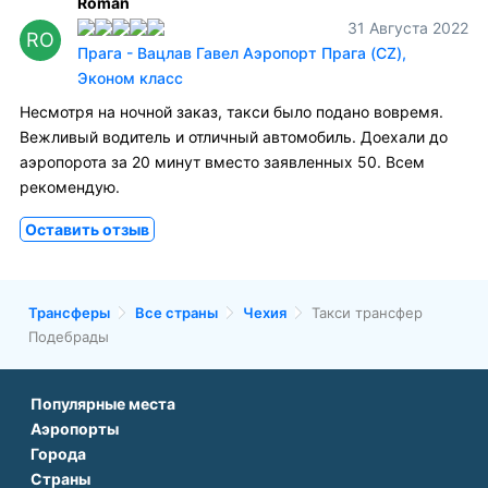
Roman
31 Августа 2022
RO
Прага - Вацлав Гавел Аэропорт Прага (CZ),
Эконом класс
Несмотря на ночной заказ, такси было подано вовремя.
Вежливый водитель и отличный автомобиль. Доехали до
аэропорота за 20 минут вместо заявленных 50. Всем
рекомендую.
Оставить отзыв
Трансферы
Все страны
Чехия
Такси трансфер
Подебрады
Популярные места
Аэропорты
Аэропорт Подгорицы
Города
Аэропорт Антальи
Аэропорт Белграда
Страны
Трансфер в Париже