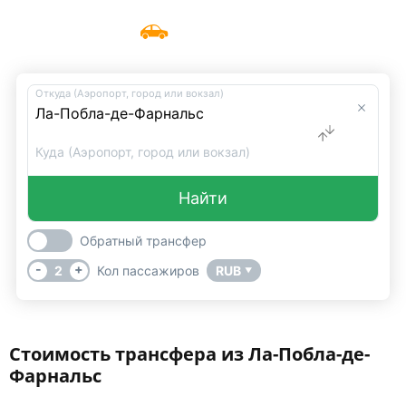
Такси Ла-Пoбла-де-Фарнальс
Меню
UniTransfers
Откуда (Аэропорт, город или вокзал)
Куда (Аэропорт, город или вокзал)
Найти
Обратный трансфер
-
+
2
Кол пассажиров
RUB
▼
Стоимость трансфера из Ла-Побла-де-
Фарнальс