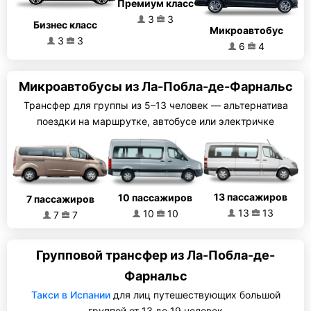
Премиум класс
3
3
Бизнес класс
Микроавтобус
3
3
6
4
Микроавтобусы из Ла-Побла-де-Фарнальс
Трансфер для группы из 5–13 человек — альтернатива
поездки на маршрутке, автобусе или электричке
13 пассажиров
10 пассажиров
7 пассажиров
13
13
10
10
7
7
Групповой трансфер из Ла-Побла-де-
Фарнальс
Такси в Испании
для лиц путешествующих большой
группой от 13 до 19 человек