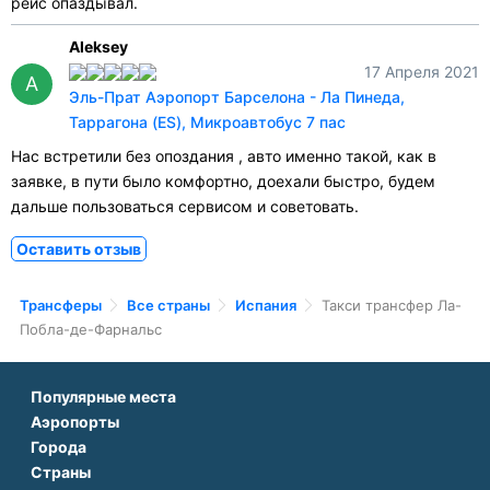
рейс опаздывал.
Aleksey
17 Апреля 2021
A
Эль-Прат Аэропорт Барселона - Ла Пинеда,
Таррагона (ES), Микроавтобус 7 пас
Нас встретили без опоздания , авто именно такой, как в
заявке, в пути было комфортно, доехали быстро, будем
дальше пользоваться сервисом и советовать.
Оставить отзыв
Трансферы
Все страны
Испания
Такси трансфер Ла-
Пoбла-де-Фарнальс
Популярные места
Аэропорты
Аэропорт Подгорицы
Города
Аэропорт Антальи
Аэропорт Белграда
Страны
Трансфер в Париже
Аэропорт Тбилиси
Аэропорт Дубая