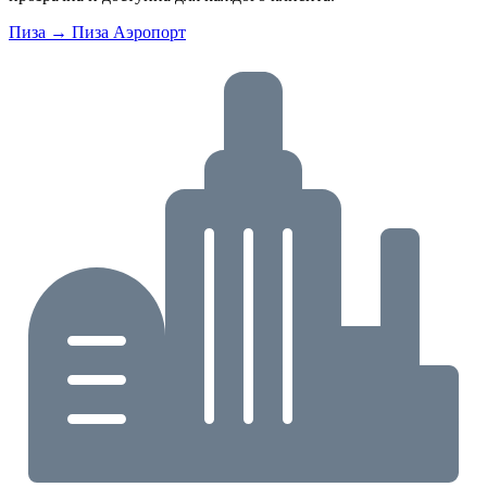
Пиза → Пиза Аэропорт