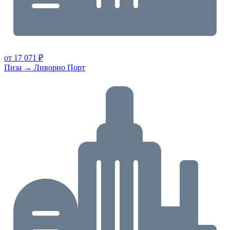
от 17 071 ₽
Пиза → Ливорно Порт