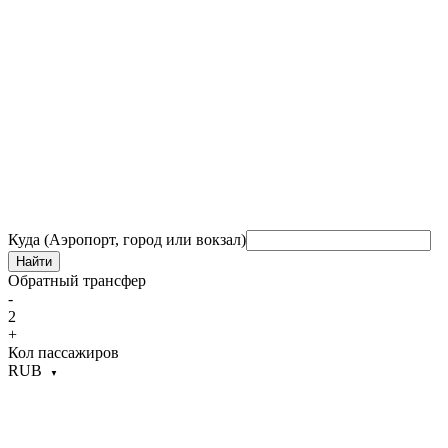
Куда (Аэропорт, город или вокзал)
Найти
Обратный трансфер
-
2
+
Кол пассажиров
RUB
▼