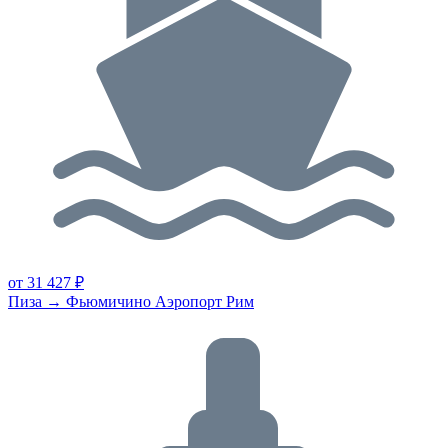
от 31 427 ₽
Пиза → Фьюмичино Аэропорт Рим