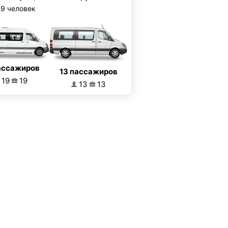
19 человек
ассажиров
13 пассажиров
19
19
13
13