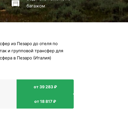
багажом
фер из Пезаро до отеля по
так и групповой трансфер для
сфера в Пезаро (Италия)
от 39 283 ₽
от 18 817 ₽