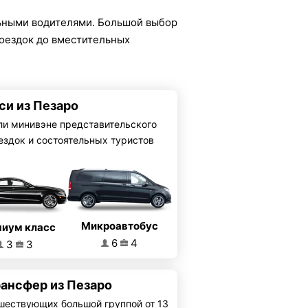
ьными водителями. Большой выбор
поездок до вместительных
си из Пезаро
ли минивэне представительского
ездок и состоятельных туристов
Микроавтобус
иум класс
6
4
3
3
рансфер из Пезаро
шествующих большой группой от 13