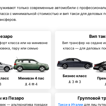
луживают только современные автомобили с профессионал
класса с минимальной стоимостью и вип такси для деловых 
ансферов.
Пезаро
Вип так
форт класса или на минивэне
Вип трансфер на седане и
ловека, пару или семью
класса — для деловых по
Бизнес класс
Минивэн 4 пас
класс
Прем
3
3
4
4
3
 из Пезаро
Групповой т
овек — альтернатива поездки
Такси в Италии
для лиц путе