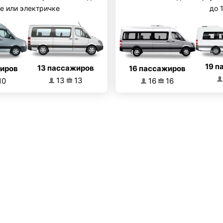
е или электричке
до 
19 п
13 пассажиров
16 пассажиров
жиров
13
13
16
16
10