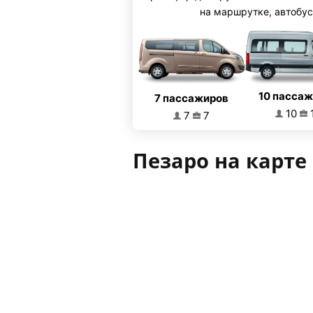
на маршрутке, автобус
10 пасса
7 пассажиров
10
7
7
Пезаро на карте