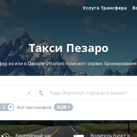
Услуга Трансфера
В
Такси Пезаро
ер из или в Пезаро (Италия) поможет сервис бронирования т
Куда (Аэропорт, город или вокзал)
+
2
RUB
Кол пассажиров
▼
Бесплатный час
Водитель будет в