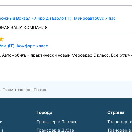
жный Вокзал - Лидо ди Езоло (IT), Микроавтобус 7 пас
ЧНАЯ ВАША КОМПАНИЯ
им (IT), Комфорт класс
 Автомобиль - практически новый Мерседес Е класс. Все отличн
Такси трансфер Пезаро
Города
Страны
ьи
Трансфер в Париже
Трансфер в
си
Трансфер в Дубае
Трансфер в