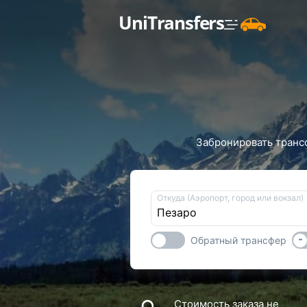
UniTransfers
Забронировать трансф
Откуда (Аэропорт, город или вокзал)
-
Обратный трансфер
Стоимость заказа не