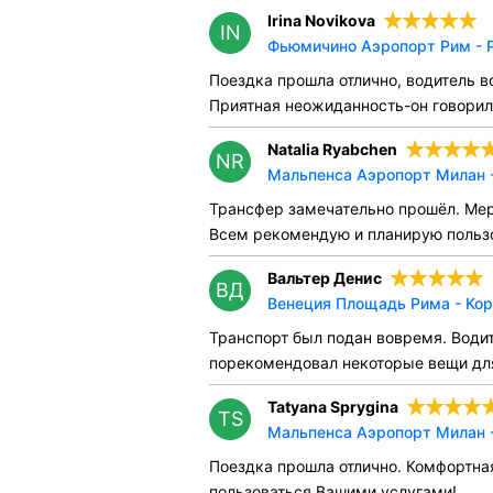
Irina Novikova
IN
Фьюмичино Аэропорт Рим - Р
Поездка прошла отлично, водитель в
Приятная неожиданность-он говорил 
Natalia Ryabchen
NR
Мальпенса Аэропорт Милан -
Трансфер замечательно прошёл. Мер
Всем рекомендую и планирую польз
Вальтер Денис
ВД
Венеция Площадь Рима - Кор
Транспорт был подан вовремя. Води
порекомендовал некоторые вещи для
Tatyana Sprygina
TS
Мальпенса Аэропорт Милан -
Поездка прошла отлично. Комфортна
пользоваться Вашими услугами!