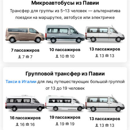
Микроавтобусы из Павии
Трансфер для группы из 5–13 человек — альтернатива
поездки на маршрутке, автобусе или электричке
13 пассажиров
10 пассажиров
7 пассажиров
13
13
10
10
7
7
Групповой трансфер из Павии
Такси в Италии
для лиц путешествующих большой группой
от 13 до 19 человек
19 пассажиров
16 пассажиров
13 пассажиров
19
19
16
16
13
13