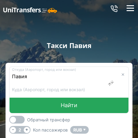
Меню
UniTransfers
Такси Павия
Откуда (Аэропорт, город или вокзал)
Куда (Аэропорт, город или вокзал)
Найти
Обратный трансфер
-
+
2
Кол пассажиров
RUB
▼