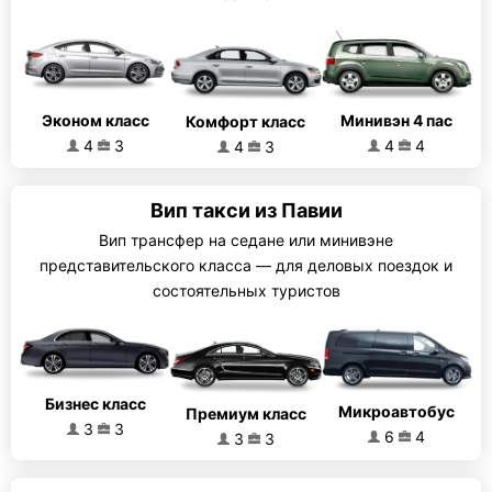
Эконом класс
Минивэн 4 пас
Комфорт класс
4
3
4
4
4
3
Вип такси из Павии
Вип трансфер на седане или минивэне
представительского класса — для деловых поездок и
состоятельных туристов
Бизнес класс
Микроавтобус
Премиум класс
3
3
6
4
3
3