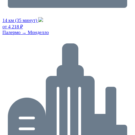
14 км (35 минут)
от 4 218 ₽
Палермо → Монделло