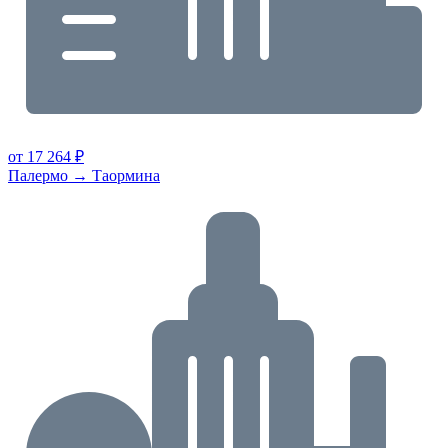
от 17 264 ₽
Палермо → Таормина