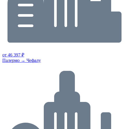
от 46 397 ₽
Палермо → Чефалу