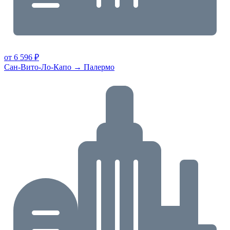
от 6 596 ₽
Сан-Вито-Ло-Капо → Палермо