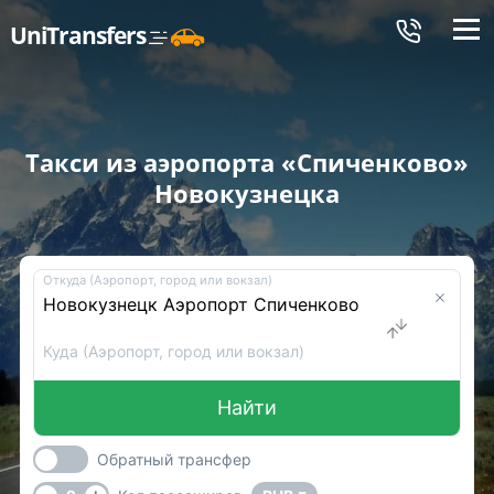
Меню
UniTransfers
Такси из аэропорта «Спиченково»
Новокузнецка
Откуда (Аэропорт, город или вокзал)
Куда (Аэропорт, город или вокзал)
Найти
Обратный трансфер
-
+