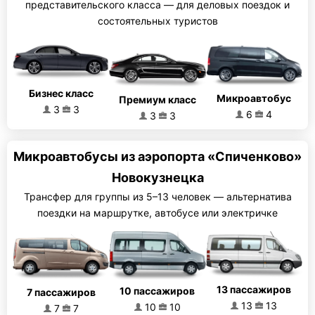
представительского класса — для деловых поездок и
состоятельных туристов
Бизнес класс
Микроавтобус
Премиум класс
3
3
6
4
3
3
Микроавтобусы из аэропорта «Спиченково»
Новокузнецка
Трансфер для группы из 5–13 человек — альтернатива
поездки на маршрутке, автобусе или электричке
13 пассажиров
10 пассажиров
7 пассажиров
13
13
10
10
7
7