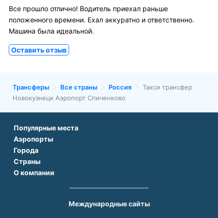
Все прошло отлично! Водитель приехал раньше
положенного времени. Ехал аккуратно и ответственно.
Машина была идеальной.
Оставить отзыв
Трансферы
Все страны
Россия
Такси трансфер
Новокузнецк Аэропорт Спиченково
Популярные места
Аэропорты
Аэропорт Подгорицы
Города
Аэропорт Антальи
Аэропорт Белграда
Страны
Трансфер в Париже
Аэропорт Тбилиси
Аэропорт Дубая
О компании
Трансфер во Франции
Трансфер в Дубае
Аэропорт Парижа
Аэропорт Сабихи Гекчен Стамбул
О нас
Трансфер в Турции
Трансфер в Риме
Аэропорт Стамбула Новый
Аэропорт Будапешта
Контакты
Трансфер в Грузии
Трансфер в Белеке
Международные сайты
Аэропорт Барселоны
Аэропорт Афин
Вопрос-Ответ
Трансфер в Армении
Трансфер в Сиде