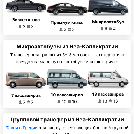
Бизнес класс
Микроавтобус
Премиум класс
3
3
6
4
3
3
Микроавтобусы из Неа-Калликратии
Трансфер для группы из 5–13 человек — альтернатива
поездки на маршрутке, автобусе или электричке
13 пассажиров
10 пассажиров
7 пассажиров
13
13
10
10
7
7
Групповой трансфер из Неа-Калликратии
Такси в Греции
для лиц путешествующих большой группой