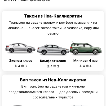
Такси из Неа-Калликратии
Трансфер на седане эконом и комфорт класса или на
минивэне — аналог заказа такси на человека, пару или
семью
Эконом класс
Минивэн 4 пас
Комфорт класс
4
3
4
4
4
3
Вип такси из Неа-Калликратии
Вип трансфер на седане или минивэне
представительского класса — для деловых поездок и
состоятельных туристов