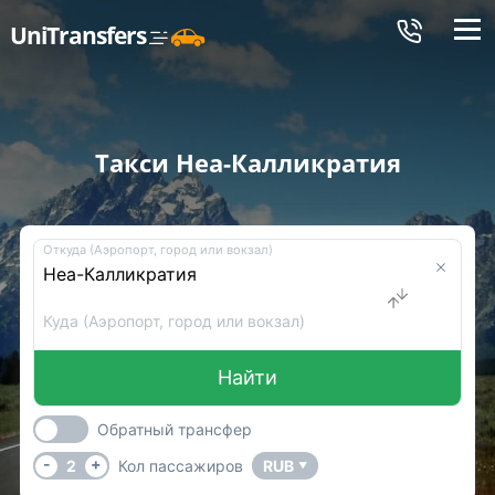
Меню
UniTransfers
Такси Неа-Калликратия
Откуда (Аэропорт, город или вокзал)
Куда (Аэропорт, город или вокзал)
Найти
Обратный трансфер
-
+
2
Кол пассажиров
RUB
▼