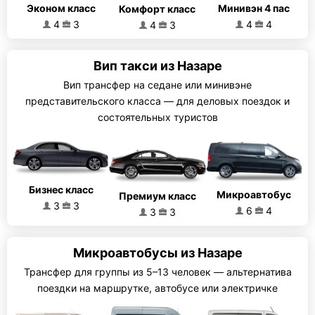
Эконом класс
Минивэн 4 пас
Комфорт класс
4
3
4
4
4
3
Вип такси из Назаре
Вип трансфер на седане или минивэне
представительского класса — для деловых поездок и
состоятельных туристов
Бизнес класс
Микроавтобус
Премиум класс
3
3
6
4
3
3
Микроавтобусы из Назаре
Трансфер для группы из 5–13 человек — альтернатива
поездки на маршрутке, автобусе или электричке