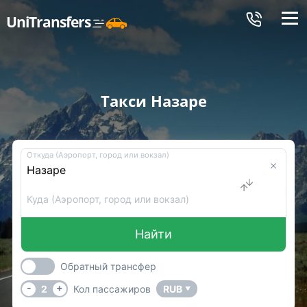
Меню
UniTransfers
Такси Назаре
Откуда (Аэропорт, город или вокзал)
Куда (Аэропорт, город или вокзал)
Найти
Обратный трансфер
-
+
2
Кол пассажиров
RUB
▼