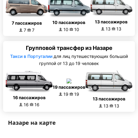
13 пассажиров
10 пассажиров
7 пассажиров
13
13
10
10
7
7
Групповой трансфер из Назаре
Такси в Португалии
для лиц путешествующих большой
группой от 13 до 19 человек
19 пассажиров
19
19
16 пассажиров
13 пассажиров
16
16
13
13
Назаре на карте