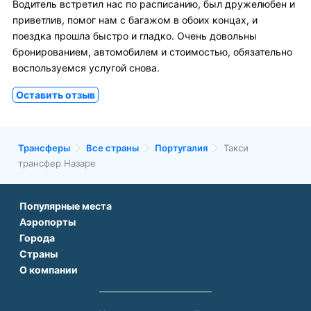
Водитель встретил нас по расписанию, был дружелюбен и
приветлив, помог нам с багажом в обоих концах, и
поездка прошла быстро и гладко. Очень довольны
бронированием, автомобилем и стоимостью, обязательно
воспользуемся услугой снова.
Оставить отзыв
Трансферы
Все страны
Португалия
Такси
трансфер Назаре
Популярные места
Аэропорты
Аэропорт Подгорицы
Города
Аэропорт Антальи
Аэропорт Белграда
Страны
Трансфер в Париже
Аэропорт Тбилиси
Аэропорт Дубая
О компании
Трансфер во Франции
Трансфер в Дубае
Аэропорт Парижа
Аэропорт Сабихи Гекчен Стамбул
О нас
Трансфер в Турции
Трансфер в Риме
Аэропорт Стамбула Новый
Аэропорт Будапешта
Контакты