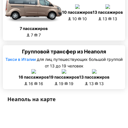
10 пассажиров
13 пассажиров
10
10
13
13
7 пассажиров
7
7
Групповой трансфер из Неаполя
Такси в Италии
для лиц путешествующих большой группой
от 13 до 19 человек
16 пассажиров
19 пассажиров
13 пассажиров
16
16
19
19
13
13
Неаполь на карте