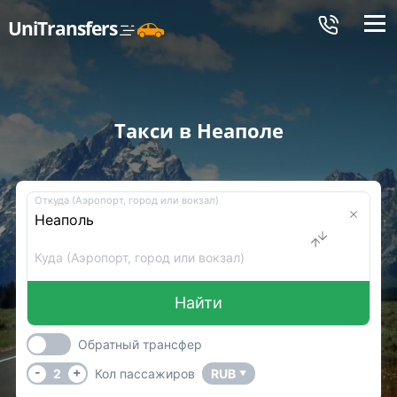
Меню
UniTransfers
Такси в Неаполе
Откуда (Аэропорт, город или вокзал)
Куда (Аэропорт, город или вокзал)
Найти
Обратный трансфер
-
+
2
Кол пассажиров
RUB
▼