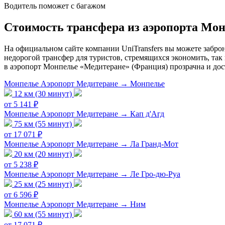
Водитель поможет с багажом
Стоимость трансфера из аэропорта Мо
На официальном сайте компании UniTransfers вы можете забро
недорогой трансфер для туристов, стремящихся экономить, так
в аэропорт Монпелье «Медитеране» (Франция) прозрачна и дос
Монпелье Аэропорт Медитеране → Монпелье
12 км (30 минут)
от 5 141 ₽
Монпелье Аэропорт Медитеране → Кап д'Агд
75 км (55 минут)
от 17 071 ₽
Монпелье Аэропорт Медитеране → Ла Гранд-Мот
20 км (20 минут)
от 5 238 ₽
Монпелье Аэропорт Медитеране → Ле Гро-дю-Руа
25 км (25 минут)
от 6 596 ₽
Монпелье Аэропорт Медитеране → Ним
60 км (55 минут)
от 17 071 ₽