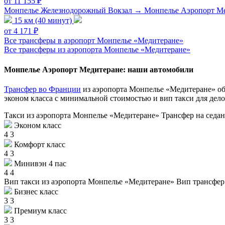
от 11 155 ₽
Монпелье Железнодорожный Вокзал → Монпелье Аэропорт М
15 км (40 минут)
от 4 171 ₽
Все трансферы в аэропорт Монпелье «Медитеране»
Все трансферы из аэропорта Монпелье «Медитеране»
Монпелье Аэропорт Медитеране: наши автомобили
Трансфер во Франции
из аэропорта Монпелье «Медитеране» об
эконом класса с минимальной стоимостью и вип такси для дел
Такси из аэропорта Монпелье «Медитеране»
Трансфер на седан
Эконом класс
4
3
Комфорт класс
4
3
Минивэн 4 пас
4
4
Вип такси из аэропорта Монпелье «Медитеране»
Вип трансфер
Бизнес класс
3
3
Премиум класс
3
3