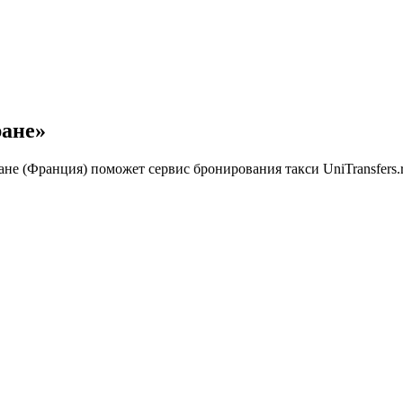
rs
ране»
е (Франция) поможет сервис бронирования такси UniTransfers.r