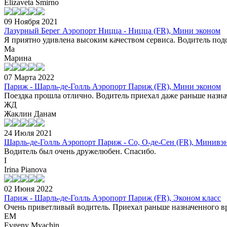
Elizaveta Smirno
09 Ноября 2021
Лазурный Берег Аэропорт Ницца - Ницца (FR), Мини эконом
Я приятно удивлена высоким качеством сервиса. Водитель под
Ма
Марина
07 Марта 2022
Париж - Шарль-де-Голль Аэропорт Париж (FR), Мини эконом
Поездка прошла отлично. Водитель приехал даже раньше назнач
ЖД
Жаклин Данам
24 Июля 2021
Шарль-де-Голль Аэропорт Париж - Со, О-де-Сен (FR), Минивэ
Водитель был очень дружелюбен. Спасибо.
I
Irina Pianova
02 Июня 2022
Париж - Шарль-де-Голль Аэропорт Париж (FR), Эконом класс
Очень приветливый водитель. Приехал раньше назначенного вр
EM
Evgeny Myachin