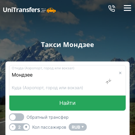
Меню
UniTransfers
Такси Мондзее
Откуда (Аэропорт, город или вокзал)
Куда (Аэропорт, город или вокзал)
Найти
Обратный трансфер
-
+
2
Кол пассажиров
RUB
▼