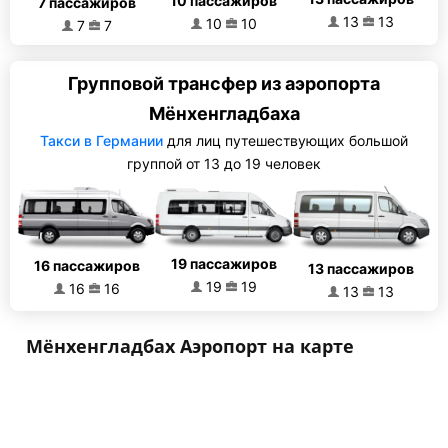
10 пассажиров
7 пассажиров
13
13
10
10
7
7
Групповой трансфер из аэропорта
Мёнхенгладбаха
Такси в Германии
для лиц путешествующих большой
группой от 13 до 19 человек
19 пассажиров
16 пассажиров
13 пассажиров
19
19
16
16
13
13
Мёнхенгладбах Аэропорт на карте