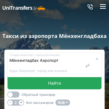
Меню
UniTransfers
Такси из аэропорта Мёнхенгладбаха
Откуда (Аэропорт, город или вокзал)
Куда (Аэропорт, город или вокзал)
Найти
Обратный трансфер
-
+
2
Кол пассажиров
RUB
▼