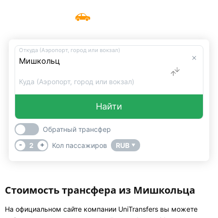
Такси Мишкольц
Меню
UniTransfers
Откуда (Аэропорт, город или вокзал)
Куда (Аэропорт, город или вокзал)
Найти
Обратный трансфер
-
+
2
Кол пассажиров
RUB
▼
Стоимость трансфера из Мишкольца
На официальном сайте компании UniTransfers вы можете