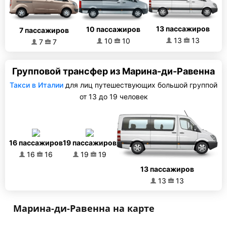
13 пассажиров
10 пассажиров
7 пассажиров
13
13
10
10
7
7
Групповой трансфер из Марина-ди-Равенна
Такси в Италии
для лиц путешествующих большой группой
от 13 до 19 человек
16 пассажиров
19 пассажиров
16
16
19
19
13 пассажиров
13
13
Марина-ди-Равенна на карте