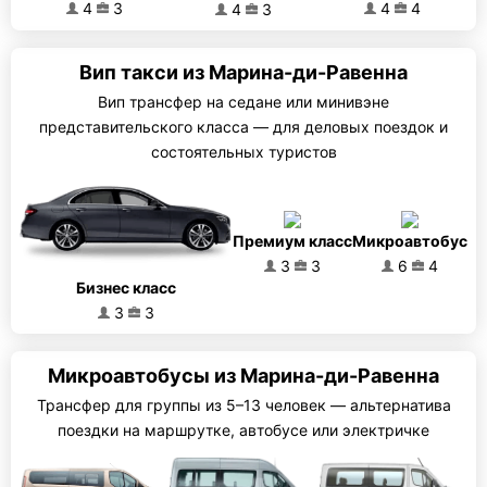
4
3
4
4
4
3
Вип такси из Марина-ди-Равенна
Вип трансфер на седане или минивэне
представительского класса — для деловых поездок и
состоятельных туристов
Премиум класс
Микроавтобус
3
3
6
4
Бизнес класс
3
3
Микроавтобусы из Марина-ди-Равенна
Трансфер для группы из 5–13 человек — альтернатива
поездки на маршрутке, автобусе или электричке