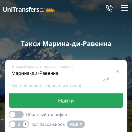
Меню
UniTransfers
Такси Марина-ди-Равенна
Откуда (Аэропорт, город или вокзал)
Куда (Аэропорт, город или вокзал)
Найти
Обратный трансфер
-
+
2
Кол пассажиров
RUB
▼