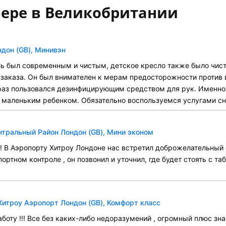
ере в Великобритании
ндон (GB), Минивэн
ь был современным и чистым, детское кресло также было чист
 заказа. Он был внимателен к мерам предосторожности против 
 раз пользовался дезинфицирующим средством для рук. Именно т
с маленьким ребенком. Обязательно воспользуемся услугами сн
нтральный Район Лондон (GB), Мини эконом
о! В Аэропорту Хитроу Лондоне нас встретил доброжелательный
портном контроле , он позвонил и уточнил, где будет стоять с таб
Хитроу Аэропорт Лондон (GB), Комфорт класс
боту !!! Все без каких-либо недоразумений , огромный плюс зн