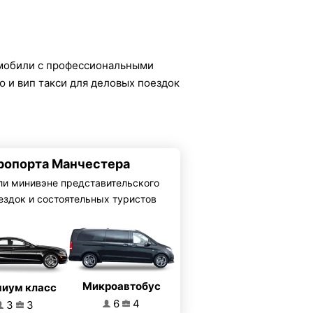
мобили с профессиональными
 и вип такси для деловых поездок
эропорта Манчестера
ли минивэне представительского
ездок и состоятельных туристов
Микроавтобус
иум класс
6
4
3
3