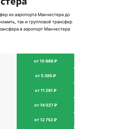
естера
фер из аэропорта Манчестера до
номить, так и групповой трансфер
трансфера в аэропорт Манчестера
от 10 888 ₽
от 5 395 ₽
от 11 281 ₽
от 14 027 ₽
от 12 752 ₽