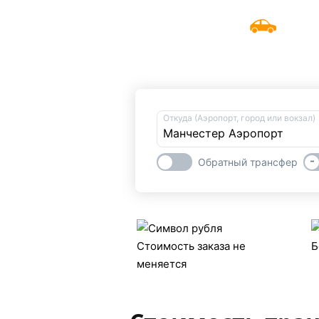
Такс
UniTransfers
Забронировать трансфер из или в
Откуда (Аэропорт, город или вокзал)
-
Обратный трансфер
Стоимость заказа не
Б
меняется