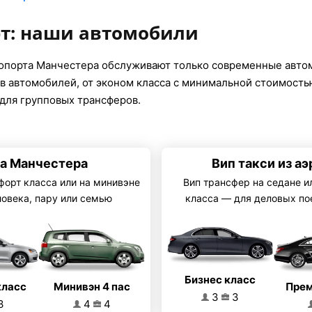
рт: наши автомобили
опорта Манчестера обслуживают только современные авто
в автомобилей, от эконом класса с минимальной стоимостью
для групповых трансферов.
та Манчестера
Вип такси из а
форт класса или на минивэне
Вип трансфер на седане и
ловека, пару или семью
класса — для деловых по
Бизнес класс
Минивэн 4 пас
класс
Прем
3
3
4
4
3