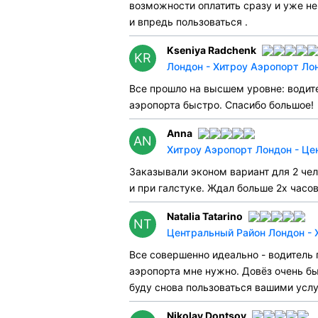
возможности оплатить сразу и уже не 
и впредь пользоваться .
Kseniya Radchenk
KR
Лондон - Хитроу Аэропорт Ло
Все прошло на высшем уровне: водите
аэропорта быстро. Спасибо большое!
Anna
AN
Хитроу Аэропорт Лондон - Це
Заказывали эконом вариант для 2 чел
и при галстуке. Ждал больше 2х часо
Natalia Tatarino
NT
Центральный Район Лондон - 
Все совершенно идеально - водитель 
аэропорта мне нужно. Довёз очень б
буду снова пользоваться вашими услу
Nikolay Dontsov