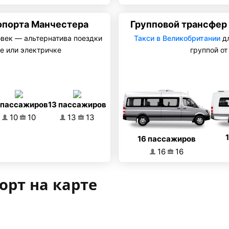
опорта Манчестера
Групповой трансфер
овек — альтернатива поездки
Такси в Великобритании
дл
е или электричке
группой от
 пассажиров
13 пассажиров
10
10
13
13
16 пассажиров
16
16
орт на карте