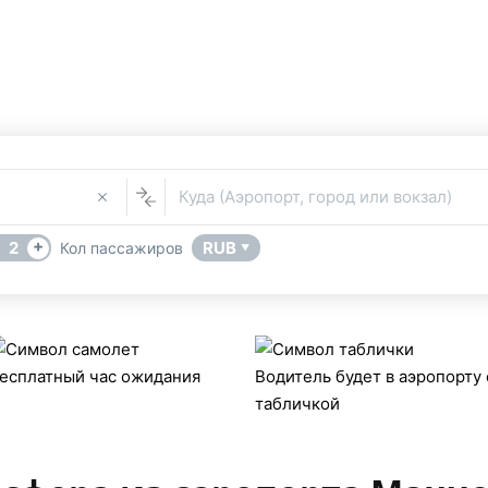
и из аэропорта Манче
Услуга Трансфера
В
 Манчестер Аэропорт (Великобритания) поможет сервис брон
Куда (Аэропорт, город или вокзал)
+
2
RUB
Кол пассажиров
▼
есплатный час ожидания
Водитель будет в аэропорту 
табличкой