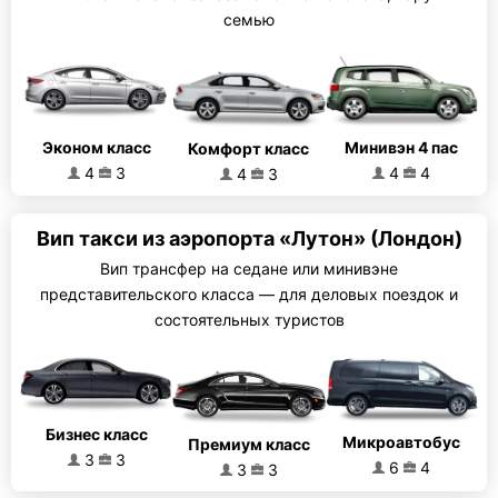
семью
Эконом класс
Минивэн 4 пас
Комфорт класс
4
3
4
4
4
3
Вип такси из аэропорта «Лутон» (Лондон)
Вип трансфер на седане или минивэне
представительского класса — для деловых поездок и
состоятельных туристов
Бизнес класс
Микроавтобус
Премиум класс
3
3
6
4
3
3