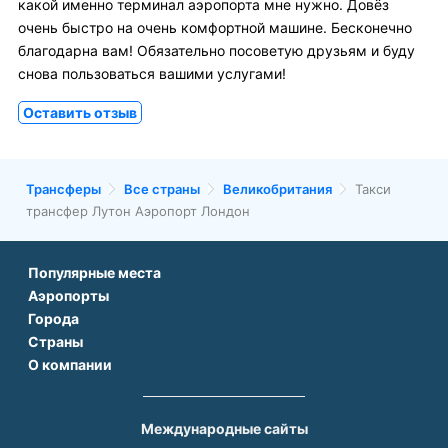
какой именно терминал аэропорта мне нужно. Довёз
очень быстро на очень комфортной машине. Бесконечно
благодарна вам! Обязательно посоветую друзьям и буду
снова пользоваться вашими услугами!
Оставить отзыв
Трансферы
Все страны
Великобритания
Такси
трансфер Лутон Аэропорт Лондон
Популярные места
Аэропорты
Аэропорт Подгорицы
Города
Аэропорт Антальи
Аэропорт Белграда
Страны
Трансфер в Париже
Аэропорт Тбилиси
Аэропорт Дубая
О компании
Трансфер во Франции
Трансфер в Дубае
Аэропорт Парижа
Аэропорт Сабихи Гекчен Стамбул
О нас
Трансфер в Турции
Трансфер в Риме
Аэропорт Стамбула Новый
Аэропорт Будапешта
Контакты
Трансфер в Грузии
Трансфер в Белеке
Международные сайты
Аэропорт Барселоны
Аэропорт Афин
Вопрос-Ответ