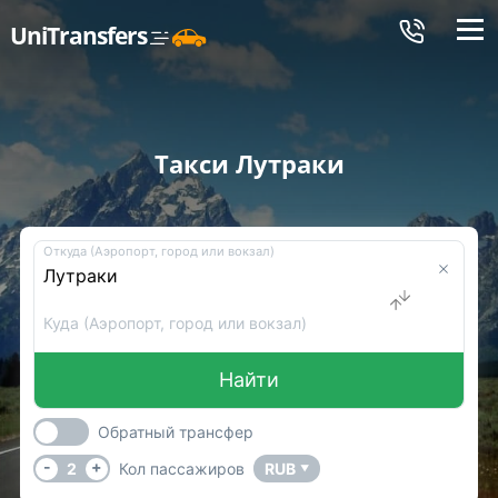
Меню
UniTransfers
Такси Лутраки
Откуда (Аэропорт, город или вокзал)
Куда (Аэропорт, город или вокзал)
Найти
Обратный трансфер
-
+
2
Кол пассажиров
RUB
▼