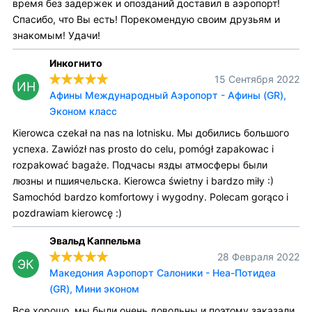
время без задержек и опозданий доставил в аэропорт!
Спасибо, что Вы есть! Порекомендую своим друзьям и
знакомым! Удачи!
Инкогнито
15 Сентября 2022
ИН
Афины Международный Аэропорт - Афины (GR),
Эконом класс
Kierowca czekał na nas na lotnisku. Мы добились большого
успеха. Zawiózł nas prosto do celu, pomógł zapakowac i
rozpakować bagaże. Подчасы язды атмосферы были
люзны и пшиячельска. Kierowca świetny i bardzo miły :)
Samochód bardzo komfortowy i wygodny. Polecam gorąco i
pozdrawiam kierowcę :)
Эвальд Каппельма
28 Февраля 2022
ЭК
Македония Аэропорт Салоники - Неа-Потидеа
(GR), Мини эконом
Все хорошо, мы были очень довольны и поэтому заказали