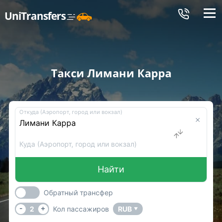
Меню
UniTransfers
Такси Лимани Карра
Откуда (Аэропорт, город или вокзал)
Куда (Аэропорт, город или вокзал)
Найти
Обратный трансфер
-
+
2
Кол пассажиров
RUB
▼