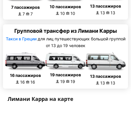
13 пассажиров
10 пассажиров
7 пассажиров
13
13
10
10
7
7
Групповой трансфер из Лимани Карры
Такси в Греции
для лиц путешествующих большой группой
от 13 до 19 человек
19 пассажиров
16 пассажиров
13 пассажиров
19
19
16
16
13
13
Лимани Карра на карте