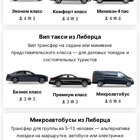
Эконом класс
Минивэн 4 пас
Комфорт класс
4
3
4
4
4
3
Вип такси из Либерца
Вип трансфер на седане или минивэне
представительского класса — для деловых поездок и
состоятельных туристов
Бизнес класс
Микроавтобус
Премиум класс
3
3
6
4
3
3
Микроавтобусы из Либерца
Трансфер для группы из 5–13 человек — альтернатива
поездки на маршрутке, автобусе или электричке