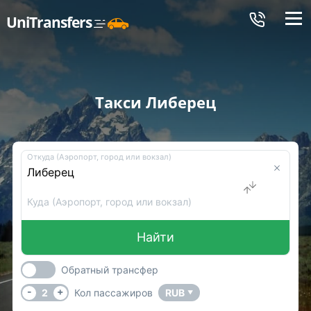
Меню
UniTransfers
Такси Либерец
Откуда (Аэропорт, город или вокзал)
Куда (Аэропорт, город или вокзал)
Найти
Обратный трансфер
-
+
2
Кол пассажиров
RUB
▼