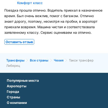
Комфорт класс
Поездка прошла отлично. Водитель приехал в назначенное
время. Был очень вежлив, помог с багажом. Отлично
знает дорогу, поэтому, несмотря на пробки, в аэропорт
приехали вовремя. Машина чистая и соответствовала
заявленному классу. Сервис оцениваем на отлично.
Оставить отзыв
Трансферы
Все страны
Чехия
Такси трансфер
Либерец
Популярные места
Аэропорты
Аэропорт Подгорицы
Города
Аэропорт Антальи
Аэропорт Белграда
Страны
Трансфер в Париже
Аэропорт Тбилиси
Аэропорт Дубая
О компании
Трансфер во Франции
Трансфер в Дубае
Аэропорт Парижа
Аэропорт Сабихи Гекчен Стамбул