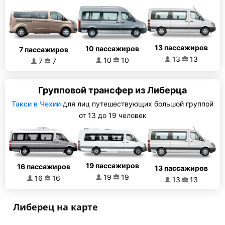
13 пассажиров
10 пассажиров
7 пассажиров
13
13
10
10
7
7
Групповой трансфер из Либерца
Такси в Чехии
для лиц путешествующих большой группой
от 13 до 19 человек
19 пассажиров
16 пассажиров
13 пассажиров
19
19
16
16
13
13
Либерец на карте