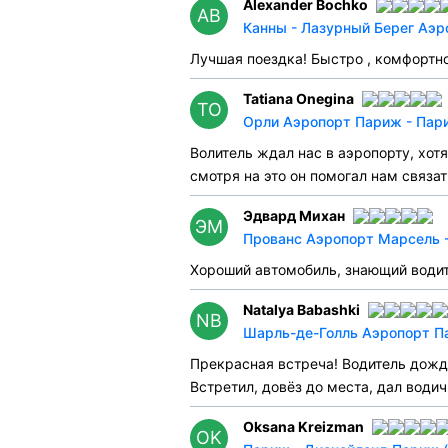
Alexander Bochko
AB
Канны - Лазурный Берег Аэр
Лучшая поездка! Быстро , комфортно
Tatiana Onegina
TO
Орли Аэропорт Париж - Пари
Волитель ждал нас в аэропорту, хот
смотря на это он помогал нам связать
Эдвард Михан
ЭМ
Прованс Аэропорт Марсель -
Хороший автомобиль, знающий водит
Natalya Babashki
NB
Шарль-де-Голль Аэропорт Па
Прекрасная встреча! Водитель дожда
Встретил, довёз до места, дал водич
Oksana Kreizman
OK