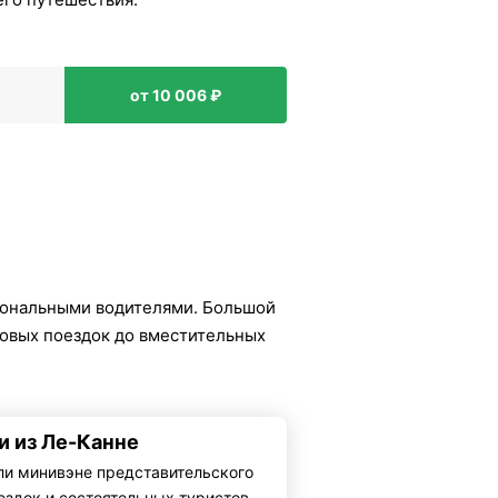
от 10 006 ₽
иональными водителями. Большой
ловых поездок до вместительных
и из Ле-Канне
ли минивэне представительского
ездок и состоятельных туристов