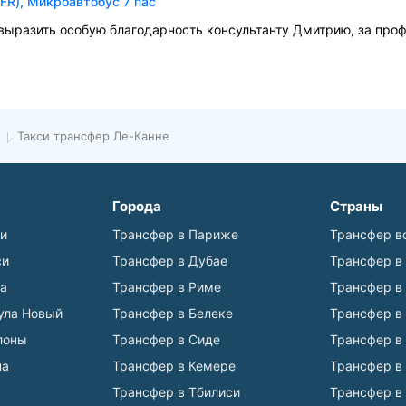
FR), Микроавтобус 7 пас
 выразить особую благодарность консультанту Дмитрию, за про
Такси трансфер Ле-Канне
Города
Страны
ьи
Трансфер в Париже
Трансфер в
си
Трансфер в Дубае
Трансфер в
а
Трансфер в Риме
Трансфер в
ула Новый
Трансфер в Белеке
Трансфер в
лоны
Трансфер в Сиде
Трансфер в
на
Трансфер в Кемере
Трансфер в
Трансфер в Тбилиси
Трансфер в