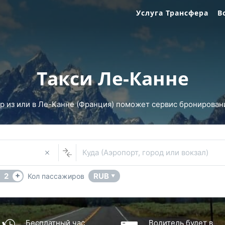
Услуга Трансфера
В
Такси Ле-Канне
 из или в Ле-Канне (Франция) поможет сервис бронирования
Куда (Аэропорт, город или вокзал)
+
2
RUB
Кол пассажиров
▼
Бесплатный час
Водитель будет в