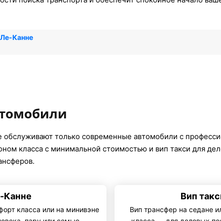
 Ле-Канне
втомобили
е обслуживают только современные автомобили с професс
коном класса с минимальной стоимостью и вип такси для де
ансферов.
е-Канне
Вип такс
форт класса или на минивэне
Вип трансфер на седане и
ловека, пару или семью
класса — для деловых по