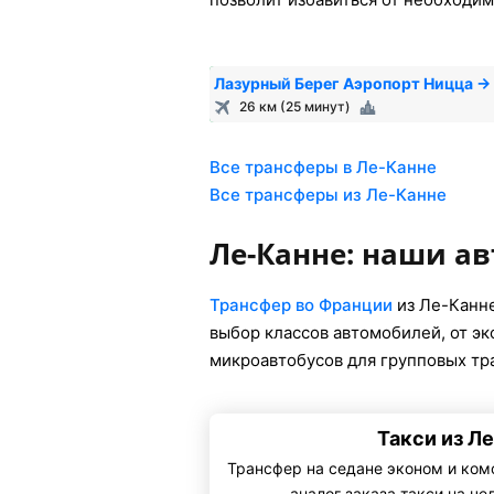
Лазурный Берег Аэропорт Ницца →
26 км (25 минут)
Все трансферы в Ле-Канне
Все трансферы из Ле-Канне
Ле-Канне: наши а
Трансфер во Франции
из Ле-Канн
выбор классов автомобилей, от э
микроавтобусов для групповых тр
Такси из Л
Трансфер на седане эконом и ком
— аналог заказа такси на че