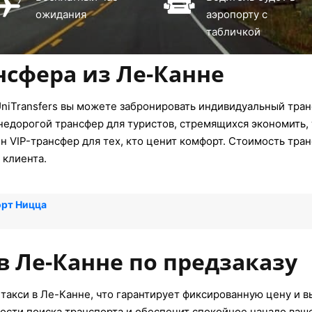
ожидания
аэропорту с
табличкой
нсфера из Ле-Канне
niTransfers вы можете забронировать индивидуальный тран
недорогой трансфер для туристов, стремящихся экономить, 
 VIP-трансфер для тех, кто ценит комфорт. Стоимость тра
 клиента.
орт Ницца
в Ле-Канне по предзаказу
такси в Ле-Канне, что гарантирует фиксированную цену и в
ости поиска транспорта и обеспечит спокойное начало ваш