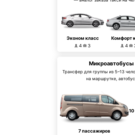
Эконом класс
Комфорт 
4
3
4
Микроавтобусы 
Трансфер для группы из 5–13 чел
на маршрутке, автобус
10
7 пассажиров