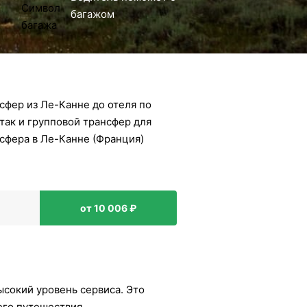
багажом
сфер из Ле-Канне до отеля по
так и групповой трансфер для
нсфера в Ле-Канне (Франция)
от 10 006 ₽
ысокий уровень сервиса. Это
его путешествия.