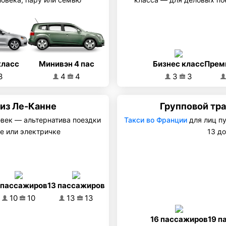
Минивэн 4 пас
класс
Бизнес класс
Прем
4
4
3
3
3
из Ле-Канне
Групповой тр
овек — альтернатива поездки
Такси во Франции
для лиц п
е или электричке
13 до
 пассажиров
13 пассажиров
10
10
13
13
16 пассажиров
19 п