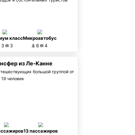
иум класс
Микроавтобус
3
3
6
4
ансфер из Ле-Канне
утешествующих большой группой от
 19 человек
ассажиров
13 пассажиров