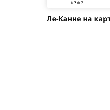
7
7
Ле-Канне на кар