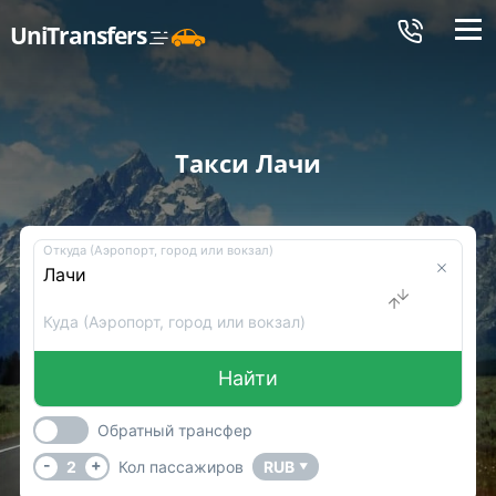
Меню
UniTransfers
Такси Лачи
Откуда (Аэропорт, город или вокзал)
Куда (Аэропорт, город или вокзал)
Найти
Обратный трансфер
-
+
2
Кол пассажиров
RUB
▼