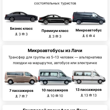
состоятельных туристов
Бизнес класс
Микроавтобус
Премиум класс
3
3
6
4
3
3
Микроавтобусы из Лачи
Трансфер для группы из 5–13 человек — альтернатива
поездки на маршрутке, автобусе или электричке
13 пассажиров
10 пассажиров
7 пассажиров
13
13
10
10
7
7