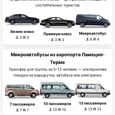
состоятельных туристов
Бизнес класс
Микроавтобус
Премиум класс
3
3
6
4
3
3
Микроавтобусы из аэропорта Ламеция-
Терме
Трансфер для группы из 5–13 человек — альтернатива
поездки на маршрутке, автобусе или электричке
13 пассажиров
10 пассажиров
7 пассажиров
13
13
10
10
7
7