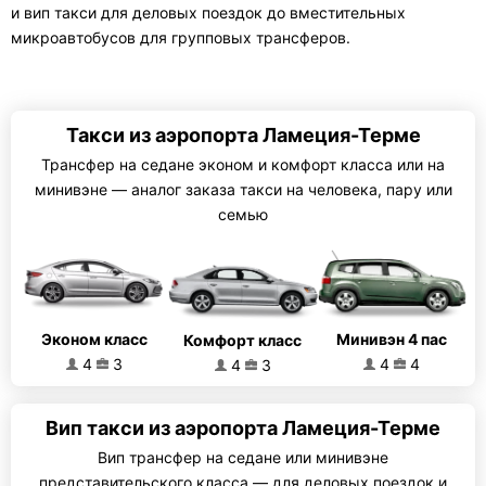
и вип такси для деловых поездок до вместительных
микроавтобусов для групповых трансферов.
Такси из аэропорта Ламеция-Терме
Трансфер на седане эконом и комфорт класса или на
минивэне — аналог заказа такси на человека, пару или
семью
Эконом класс
Минивэн 4 пас
Комфорт класс
4
3
4
4
4
3
Вип такси из аэропорта Ламеция-Терме
Вип трансфер на седане или минивэне
представительского класса — для деловых поездок и