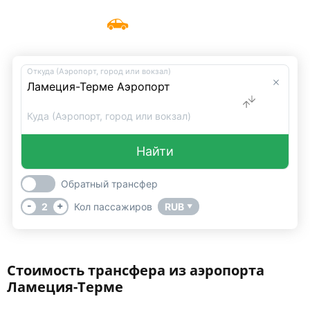
Такси из аэропорта Ламеция-Терме
Меню
UniTransfers
Откуда (Аэропорт, город или вокзал)
Куда (Аэропорт, город или вокзал)
Найти
Обратный трансфер
-
+
2
Кол пассажиров
RUB
▼
Стоимость трансфера из аэропорта
Ламеция-Терме