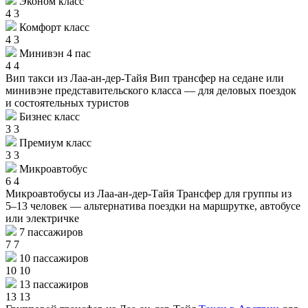
Эконом класс
4
3
Комфорт класс
4
3
Минивэн 4 пас
4
4
Вип такси из Лаа-ан-дер-Тайя
Вип трансфер на седане или
минивэне представительского класса — для деловых поездок
и состоятельных туристов
Бизнес класс
3
3
Премиум класс
3
3
Микроавтобус
6
4
Микроавтобусы из Лаа-ан-дер-Тайя
Трансфер для группы из
5–13 человек — альтернатива поездки на маршрутке, автобусе
или электричке
7 пассажиров
7
7
10 пассажиров
10
10
13 пассажиров
13
13