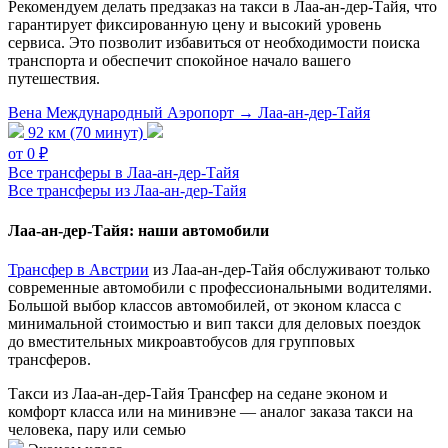
Рекомендуем делать предзаказ на такси в Лаа-ан-дер-Тайя, что
гарантирует фиксированную цену и высокий уровень
сервиса. Это позволит избавиться от необходимости поиска
транспорта и обеспечит спокойное начало вашего
путешествия.
Вена Международный Аэропорт → Лаа-ан-дер-Тайя
92 км (70 минут)
от 0 ₽
Все трансферы в Лаа-ан-дер-Тайя
Все трансферы из Лаа-ан-дер-Тайя
Лаа-ан-дер-Тайя: наши автомобили
Трансфер в Австрии
из Лаа-ан-дер-Тайя обслуживают только
современные автомобили с профессиональными водителями.
Большой выбор классов автомобилей, от эконом класса с
минимальной стоимостью и вип такси для деловых поездок
до вместительных микроавтобусов для групповых
трансферов.
Такси из Лаа-ан-дер-Тайя
Трансфер на седане эконом и
комфорт класса или на минивэне — аналог заказа такси на
человека, пару или семью