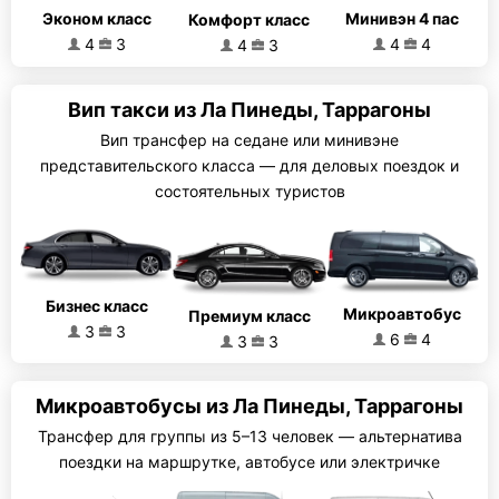
Эконом класс
Минивэн 4 пас
Комфорт класс
4
3
4
4
4
3
Вип такси из Ла Пинеды, Таррагоны
Вип трансфер на седане или минивэне
представительского класса — для деловых поездок и
состоятельных туристов
Бизнес класс
Микроавтобус
Премиум класс
3
3
6
4
3
3
Микроавтобусы из Ла Пинеды, Таррагоны
Трансфер для группы из 5–13 человек — альтернатива
поездки на маршрутке, автобусе или электричке