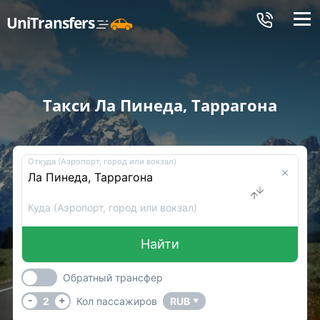
Меню
UniTransfers
Такси Ла Пинеда, Таррагона
Откуда (Аэропорт, город или вокзал)
Куда (Аэропорт, город или вокзал)
Найти
Обратный трансфер
-
+
2
Кол пассажиров
RUB
▼