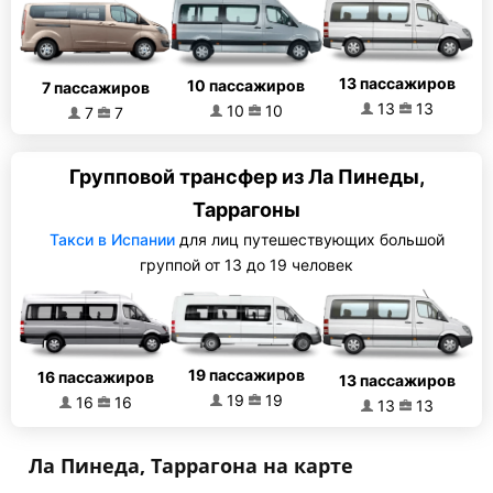
13 пассажиров
10 пассажиров
7 пассажиров
13
13
10
10
7
7
Групповой трансфер из Ла Пинеды,
Таррагоны
Такси в Испании
для лиц путешествующих большой
группой от 13 до 19 человек
19 пассажиров
16 пассажиров
13 пассажиров
19
19
16
16
13
13
Ла Пинеда, Таррагона на карте