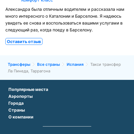
Александра была отличным водителем и рассказала нам
много интересного о Каталонии и Барселоне. Я надеюсь
увидеть ее снова и воспользоваться вашими услугами в
следующий раз, когда поеду в Барселону.
Оставить отзыв
Трансферы
Все страны
Испания
Такси трансфер
Ла Пинеда, Таррагона
Популярные места
Аэропорты
Аэропорт Подгорицы
Города
Аэропорт Антальи
Аэропорт Белграда
Страны
Трансфер в Париже
Аэропорт Тбилиси
Аэропорт Дубая
О компании
Трансфер во Франции
Трансфер в Дубае
Аэропорт Парижа
Аэропорт Сабихи Гекчен Стамбул
О нас
Трансфер в Турции
Трансфер в Риме
Аэропорт Стамбула Новый
Аэропорт Будапешта
Контакты