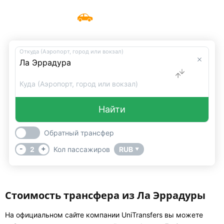
Такси Ла Эррадура
Меню
UniTransfers
Откуда (Аэропорт, город или вокзал)
Куда (Аэропорт, город или вокзал)
Найти
Обратный трансфер
-
+
2
Кол пассажиров
RUB
▼
Стоимость трансфера из Ла Эррадуры
На официальном сайте компании UniTransfers вы можете