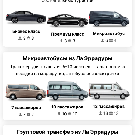
состоятельных туристов
Бизнес класс
Микроавтобус
Премиум класс
3
3
6
4
3
3
Микроавтобусы из Ла Эррадуры
Трансфер для группы из 5–13 человек — альтернатива
поездки на маршрутке, автобусе или электричке
13 пассажиров
10 пассажиров
7 пассажиров
13
13
10
10
7
7
Групповой трансфер из Ла Эррадуры