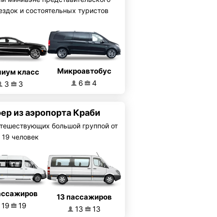
ездок и состоятельных туристов
Микроавтобус
иум класс
6
4
3
3
ер из аэропорта Краби
тешествующих большой группой от
 19 человек
ассажиров
13 пассажиров
19
19
13
13