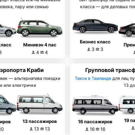
ловека, пару или семью
класса — для деловых по
Бизнес класс
Минивэн 4 пас
класс
Прем
3
3
4
4
3
эропорта Краби
Групповой трансф
овек — альтернатива поездки
Такси в Таиланде
для лиц пу
е или электричке
13 до
19 п
13 пассажиров
16 пассажиров
жиров
13
13
16
16
10