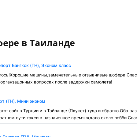
фере в Таиланде
порт Бангкок (TH), Эконом класс
илось!Хорошие машины,замечательные отзывчивые шофера!Спа
в органзацонных вопросах после задержки самолета!
рт (TH), Мини эконом
тот сайт:в Турции и в Тайланде (Пхукет) туда и обратно.Оба р
ратном пути такси в назначенное время ждало около лобби.Спа
 Бангкок (TH), Минивэн