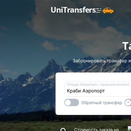
UniTransfers
Т
Забронировать трансфер из
Откуда (Аэропорт, город или вокзал)
-
Обратный трансфер
Стоимость заказа не