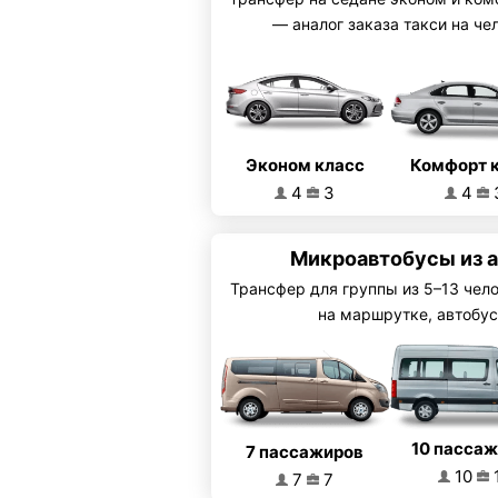
— аналог заказа такси на че
Эконом класс
Комфорт 
4
3
4
Микроавтобусы из а
Трансфер для группы из 5–13 чел
на маршрутке, автобус
10 пасса
7 пассажиров
10
7
7