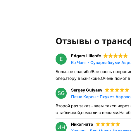
Отзывы о транс
Edgars Lilienfe
E
Ко Чанг - Суварнабхуми Аэро
Большое спасибо!Все очень понрав
оператору в Бангкоке.Очень помог 
Sergey Gulyaev
SG
Пляж Карон - Пхукет Аэропо
Второй раз заказываем такси через э
с табличкой,помогли с вещами.На об
Инкогнито
ИН
Хуахин - Дон Муанг Аэропорт