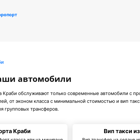
эропорт
би
наши автомобили
а Краби обслуживают только современные автомобили с п
ей, от эконом класса с минимальной стоимостью и вип такс
я групповых трансферов.
орта Краби
Вип такси и
форт класса или на минивэне
Вип трансфер на седане и