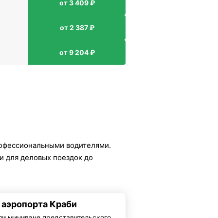
от 3 409 ₽
от 2 387 ₽
от 9 204 ₽
рофессиональными водителями.
и для деловых поездок до
з аэропорта Краби
ли минивэне представительского