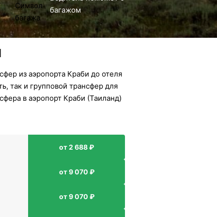
багажом
и
сфер из аэропорта Краби до отеля
ь, так и групповой трансфер для
сфера в аэропорт Краби (Таиланд)
от 2 688 ₽
от 9 070 ₽
от 9 070 ₽