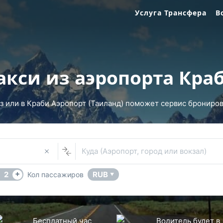
Услуга Трансфера
В
акси из аэропорта Кра
 или в Краби Аэропорт (Таиланд) поможет сервис бронирова
Куда (Аэропорт, город или вокзал)
+
2
RUB
Кол пассажиров
▼
Бесплатный час
Водитель будет в