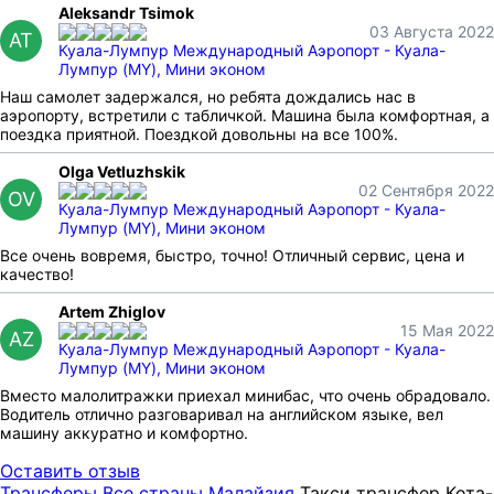
Aleksandr Tsimok
03 Августа 2022
AT
Куала-Лумпур Международный Аэропорт - Куала-
Лумпур (MY), Мини эконом
Наш самолет задержался, но ребята дождались нас в
аэропорту, встретили с табличкой. Машина была комфортная, а
поездка приятной. Поездкой довольны на все 100%.
Olga Vetluzhskik
02 Сентября 2022
OV
Куала-Лумпур Международный Аэропорт - Куала-
Лумпур (MY), Мини эконом
Все очень вовремя, быстро, точно! Отличный сервис, цена и
качество!
Artem Zhiglov
15 Мая 2022
AZ
Куала-Лумпур Международный Аэропорт - Куала-
Лумпур (MY), Мини эконом
Вместо малолитражки приехал минибас, что очень обрадовало.
Водитель отлично разговаривал на английском языке, вел
машину аккуратно и комфортно.
Оставить отзыв
Трансферы
Все страны
Малайзия
Такси трансфер Кота-