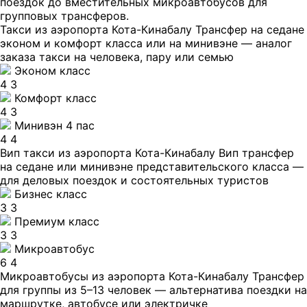
поездок до вместительных микроавтобусов для
групповых трансферов.
Такси из аэропорта Кота-Кинабалу
Трансфер на седане
эконом и комфорт класса или на минивэне — аналог
заказа такси на человека, пару или семью
Эконом класс
4
3
Комфорт класс
4
3
Минивэн 4 пас
4
4
Вип такси из аэропорта Кота-Кинабалу
Вип трансфер
на седане или минивэне представительского класса —
для деловых поездок и состоятельных туристов
Бизнес класс
3
3
Премиум класс
3
3
Микроавтобус
6
4
Микроавтобусы из аэропорта Кота-Кинабалу
Трансфер
для группы из 5–13 человек — альтернатива поездки на
маршрутке, автобусе или электричке