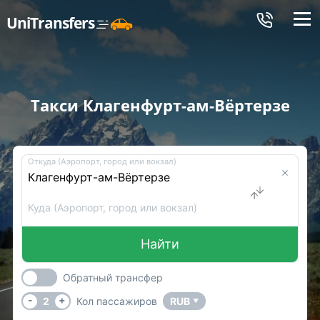
Меню
UniTransfers
Такси Клагенфурт-ам-Вёртерзе
Откуда (Аэропорт, город или вокзал)
Куда (Аэропорт, город или вокзал)
Найти
Обратный трансфер
-
+
2
Кол пассажиров
RUB
▼