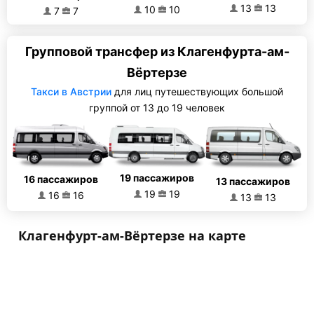
13
13
10
10
7
7
Групповой трансфер из Клагенфурта-ам-
Вёртерзе
Такси в Австрии
для лиц путешествующих большой
группой от 13 до 19 человек
19 пассажиров
16 пассажиров
13 пассажиров
19
19
16
16
13
13
Клагенфурт-ам-Вёртерзе на карте