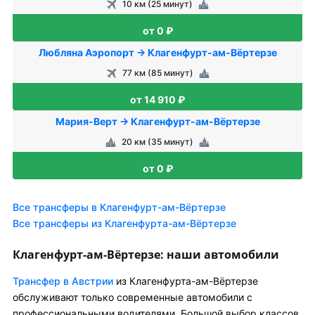
10 км (25 минут)
от 0 ₽
Любляна Аэропорт → Клагенфурт-ам-Вёртерзе
77 км (85 минут)
от 14 910 ₽
Мария-Верт → Клагенфурт-ам-Вёртерзе
20 км (35 минут)
от 0 ₽
Все трансферы в Клагенфурт-ам-Вёртерзе
Все трансферы из Клагенфурта-ам-Вёртерзе
Клагенфурт-ам-Вёртерзе: наши автомобили
Трансфер в Австрии
из Клагенфурта-ам-Вёртерзе
обслуживают только современные автомобили с
профессиональными водителями. Большой выбор классов