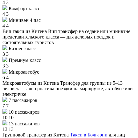
4
3
Комфорт класс
4
3
Минивэн 4 пас
4
4
Вип такси из Китена
Вип трансфер на седане или минивэне
представительского класса — для деловых поездок и
состоятельных туристов
Бизнес класс
3
3
Премиум класс
3
3
Микроавтобус
6
4
Микроавтобусы из Китена
Трансфер для группы из 5–13
человек — альтернатива поездки на маршрутке, автобусе или
электричке
7 пассажиров
7
7
10 пассажиров
10
10
13 пассажиров
13
13
Групповой трансфер из Китена
Такси в Болгарии
для лиц