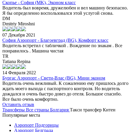
Скопье - София (MK), Эконом класс
Водитель был вовремя, дружелюбен и вел машину безопасно.
Я бы определенно воспользовался этой услугой снова.
DM
Dmitriy Miroshni
07 Декабря 2021
София Аэропорт - Благоевград (BG), Комфорт класс
Водитель встретил с табличкой . Вождение по знакам . Все
понравилось . Машина чистая
TR
Tatiana Repina
14 Февраля 2022
Бургас Аэропорт - Свети-Влас (BG), Мини эконом
Водитель очень вежливый. К сожалению ему пришлось долго
ждать моего выхода с паспортного контроля. Но водитель
дождался и очень быстро довез до отеля. Большое спасибо.
Все было очень комфортно.
Оставить отзыв
Трансферы
Все страны
Болгария
Такси трансфер Китен
Популярные места
Аэропорт Подгорицы
Аэропорт Белграда