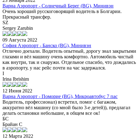
23 Января 2022
Варна Аэропорт - Солнечный Берег (BG), Минивэн
Очень хороший русскоговорящий водитель в Болгарии.
Прекрасный трансфер.
SZ
Sergey Zarubin
09 Августа 2022
София Аэропорт - Банско (BG), Минивэн
Отлично доехали. Водитель опытный, дорогу знал закрытыми
глазами и вёл машину очень комфортно. Автомобиль чистый
как внутри, так и снаружи. Отдельное спасибо, что дождались
в аэропорту, у нас рейс почти на час задержался.
I
Irina Ibrishim
12 Июня 2022
Варна Аэропорт - Поморие (BG), Микроавтобус 7 пас
Водитель, профессионал) встретил, помог с багажом,
аккуратно вёл машину (со мной было 3-е детей)), предлагал
делать остановки небольшие, в общем все ок!
БС
Брайан С
12 Марта 2022