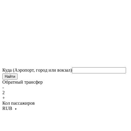
Куда (Аэропорт, город или вокзал)
Найти
Обратный трансфер
-
2
+
Кол пассажиров
RUB
▼