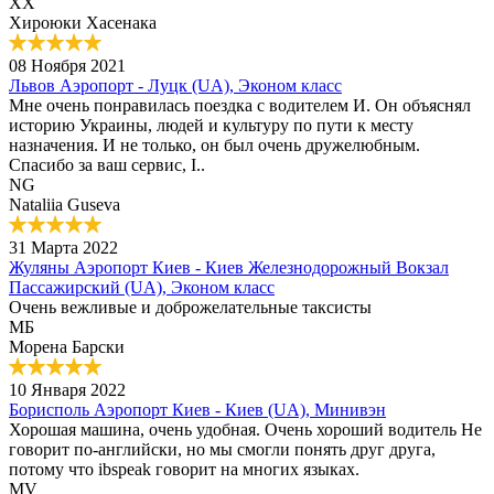
ХХ
Хироюки Хасенака
08 Ноября 2021
Львов Аэропорт - Луцк (UA), Эконом класс
Мне очень понравилась поездка с водителем И. Он объяснял
историю Украины, людей и культуру по пути к месту
назначения. И не только, он был очень дружелюбным.
Спасибо за ваш сервис, I..
NG
Nataliia Guseva
31 Марта 2022
Жуляны Аэропорт Киев - Киев Железнодорожный Вокзал
Пассажирский (UA), Эконом класс
Очень вежливые и доброжелательные таксисты
МБ
Морена Барски
10 Января 2022
Борисполь Аэропорт Киев - Киев (UA), Минивэн
Хорошая машина, очень удобная. Очень хороший водитель Не
говорит по-английски, но мы смогли понять друг друга,
потому что ibspeak говорит на многих языках.
MV