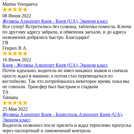
Marina Voropaeva
08 Июня 2022
Жуляны Аэропорт Киев - Киев (UA), Эконом класс
Все супер! Встретились без созвона, табличка помогла. Ключи
по другому адресу забрали, в обменник заехали, и до адреса
назначения добрались быстро. Благодарю!
ГВ
Генрих В А.
16 Июня 2022
Киев - Жуляны Аэропорт Киев (UA), Эконом класс
Почти идеально, водитель не имел никаких знаков и сначала
просто ждал в машине, а потом стал перемещаться по
вестибюлю. Так что потребовалось некоторое время, пока мы
не совпали. Трансфер был быстрым и гладким
TA
Tatsiana
25 Мая 2022
Жуляны Аэропорт Киев - Борисполь Аэропорт Киев (UA),
Эконом класс
Водитель позвонил после прилета и ждал терпеливо пропуска
через паспортный и таможенный контроль