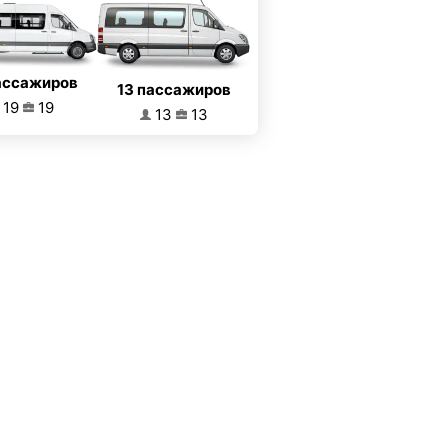
ассажиров
13 пассажиров
19
19
13
13