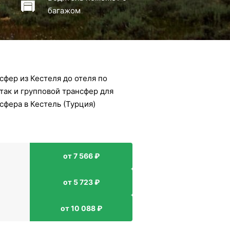
багажом
фер из Кестеля до отеля по
так и групповой трансфер для
сфера в Кестель (Турция)
от 7 566 ₽
от 5 723 ₽
от 10 088 ₽