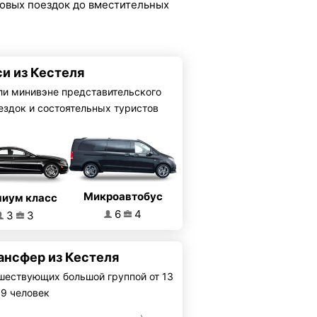
ловых поездок до вместительных
си из Кестеля
ли минивэне представительского
ездок и состоятельных туристов
Микроавтобус
иум класс
6
4
3
3
ансфер из Кестеля
шествующих большой группой от 13
19 человек