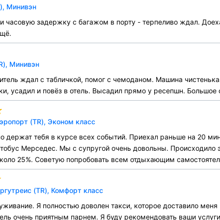
), Минивэн
и часовую задержку с багажом в порту - терпеливо ждал. Доех
ещё.
R), Минивэн
дитель ждал с табличкой, помог с чемоданом. Машина чистеньк
и, усадил и повёз в отель. Высадил прямо у ресепшн. Большое с
Аэропорт (TR), Эконом класс
о держат тебя в курсе всех событий. Приехал раньше на 20 мин
бус Мерседес. Мы с супругой очень довольны. Происходило это
 около 25%. Советую попробовать всем отдыхающим самостоятел
ргутреис (TR), Комфорт класс
живание. Я полностью доволен такси, которое доставило меня 
тель очень приятным парнем. Я буду рекомендовать ваши услуг