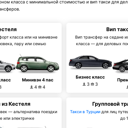
коном класса с минимальной стоимостью и вип такси для де
ансферов.
естеля
Вип так
форт класса или на минивэне
Вип трансфер на седане и
ловека, пару или семью
класса — для деловых по
Бизнес класс
Минивэн 4 пас
класс
Прем
3
3
4
4
3
 из Кестеля
Групповой тр
овек — альтернатива поездки
Такси в Турции
для лиц путе
е или электричке
до 