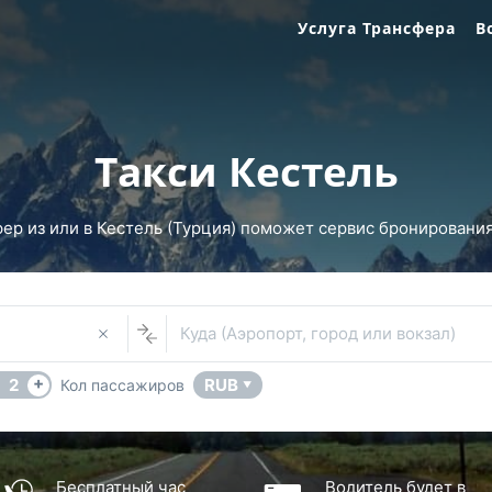
Услуга Трансфера
В
Такси Кестель
р из или в Кестель (Турция) поможет сервис бронирования 
Куда (Аэропорт, город или вокзал)
+
2
RUB
Кол пассажиров
▼
Бесплатный час
Водитель будет в