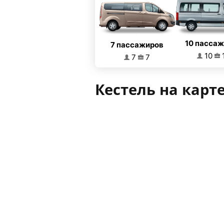
10 пасса
7 пассажиров
10
7
7
Кестель на карт