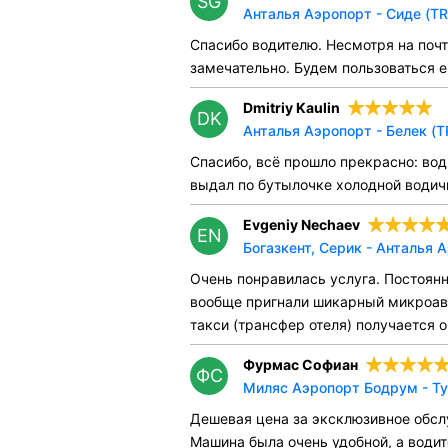
SG
Анталья Аэропорт - Сиде (TR
Спасибо водителю. Несмотря на почт
замечательно. Будем пользоваться 
Dmitriy Kaulin
DK
Анталья Аэропорт - Белек (T
Спасибо, всё прошло прекрасно: во
выдал по бутылочке холодной водичк
Evgeniy Nechaev
EN
Богазкент, Серик - Анталья 
Очень понравилась услуга. Постоянн
вообще пригнали шикарный микроавто
такси (трансфер отеля) получается
Фурмас Софиан
ФС
Миляс Аэропорт Бодрум - Ту
Дешевая цена за эксклюзивное обслу
Машина была очень удобной, а води