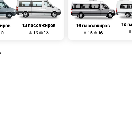
19 п
13 пассажиров
16 пассажиров
жиров
13
13
16
16
10
е