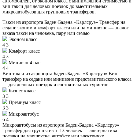
автомобилей, от эконом класса с минимальной стоимостью и
вип такси для деловых поездок до вместительных
микроавтобусов для групповых трансферов.
Такси из аэропорта Баден-Бадена «Карлсруэ»
Трансфер на
седане эконом и комфорт класса или на минивэне — аналог
заказа такси на человека, пару или семью
Эконом класс
4
3
Комфорт класс
4
3
Минивэн 4 пас
4
4
Вип такси из аэропорта Баден-Бадена «Карлсруэ»
Вип
трансфер на седане или минивэне представительского класса
— для деловых поездок и состоятельных туристов
Бизнес класс
3
3
Премиум класс
3
3
Микроавтобус
6
4
Микроавтобусы из аэропорта Баден-Бадена «Карлсруэ»
Трансфер для группы из 5–13 человек — альтернатива
поездки на маршрутке, автобусе или электричке