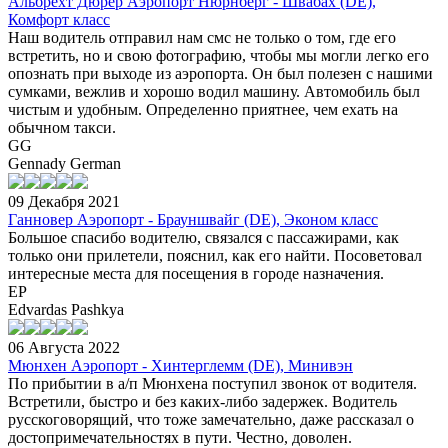
Альбрехт Дюрер Аэропорт Нюрнберг - Швабах (DE),
Комфорт класс
Наш водитель отправил нам смс не только о том, где его
встретить, но и свою фотографию, чтобы мы могли легко его
опознать при выходе из аэропорта. Он был полезен с нашими
сумками, вежлив и хорошо водил машину. Автомобиль был
чистым и удобным. Определенно приятнее, чем ехать на
обычном такси.
GG
Gennady German
09 Декабря 2021
Ганновер Аэропорт - Брауншвайг (DE), Эконом класс
Большое спасибо водителю, связался с пассажирами, как
только они прилетели, пояснил, как его найти. Посоветовал
интересные места для посещения в городе назначения.
EP
Edvardas Pashkya
06 Августа 2022
Мюнхен Аэропорт - Хинтерглемм (DE), Минивэн
По прибытии в а/п Мюнхена поступил звонок от водителя.
Встретили, быстро и без каких-либо задержек. Водитель
русскоговорящий, что тоже замечательно, даже рассказал о
достопримечательностях в пути. Честно, доволен.