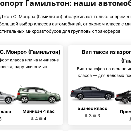
ропорт Гамильтон: наши автомо
«Джон С. Монро» (Гамильтон) обслуживают только совреме
ольшой выбор классов автомобилей, от эконом класса с м
естительных микроавтобусов для групповых трансферов.
С. Монро» (Гамильтон)
Вип такси из аэр
форт класса или на минивэне
(Га
ловека, пару или семью
Вип трансфер на седане и
класса — для деловых по
Бизнес класс
Минивэн 4 пас
класс
Прем
3
3
4
4
3