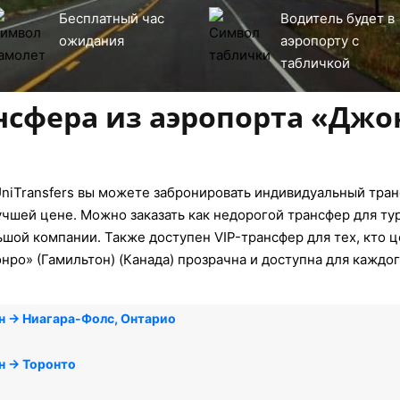
Бесплатный час
Водитель будет в
ожидания
аэропорту с
табличкой
нсфера из аэропорта «Джо
niTransfers вы можете забронировать индивидуальный тран
учшей цене. Можно заказать как недорогой трансфер для ту
ьшой компании. Также доступен VIP-трансфер для тех, кто 
нро» (Гамильтон) (Канада) прозрачна и доступна для каждог
н → Ниагара-Фолс, Онтарио
н → Торонто