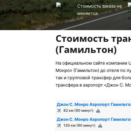
Стоимость заказа не
меняется
Стоимость тра
(Гамильтон)
На официальном сайте компании U
Монро» (Гамильтон) до отеля по л
так и групповой трансфер для бол
трансфера в аэропорт «Джон С. Мо
Джон С. Монро Аэропорт Гамильто
82 км (90 минут)
Джон С. Монро Аэропорт Гамильто
130 км (90 минут)