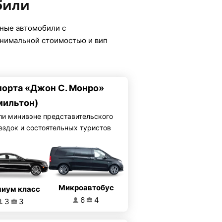
били
нные автомобили с
инимальной стоимостью и вип
опорта «Джон С. Монро»
мильтон)
ли минивэне представительского
ездок и состоятельных туристов
Микроавтобус
иум класс
6
4
3
3