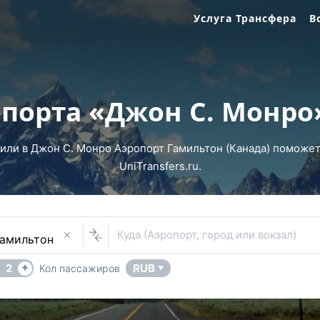
Услуга Трансфера
В
опорта «Джон С. Монро
 или в Джон С. Монро Аэропорт Гамильтон (Канада) поможет
UniTransfers.ru.
Куда (Аэропорт, город или вокзал)
+
2
RUB
Кол пассажиров
▼