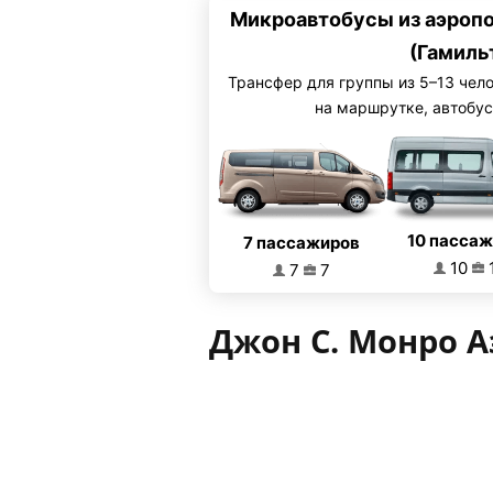
Микроавтобусы из аэропо
(Гамиль
Трансфер для группы из 5–13 чел
на маршрутке, автобус
10 пасса
7 пассажиров
10
7
7
Джон С. Монро А