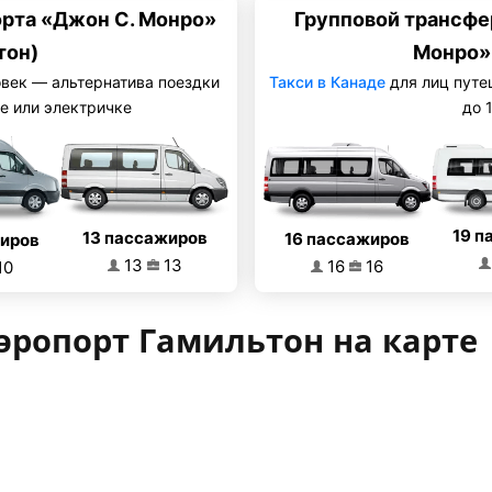
рта «Джон С. Монро»
Групповой трансфе
тон)
Монро»
овек — альтернатива поездки
Такси в Канаде
для лиц путе
е или электричке
до 
19 п
13 пассажиров
16 пассажиров
жиров
13
13
16
16
10
эропорт Гамильтон на карте