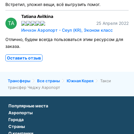
Встретил, уложил вещи, всё выгрузить помог.
Tatiana Avilkina
TA
25 Апреля 2022
Инчхон Аэропорт - Сеул (KR), Эконом класс
Отлично, будем всегда пользоваться этим ресурсом для
заказа.
Оставить отзыв
Трансферы
Все страны
Южная Корея
Такси
трансфер Чеджу Аэропорт
Популярные места
Аэропорты
Аэропорт Подгорицы
Города
Аэропорт Антальи
Аэропорт Белграда
Страны
Трансфер в Париже
Аэропорт Тбилиси
Аэропорт Дубая
О компании