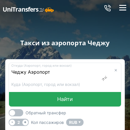
Меню
UniTransfers
Такси из аэропорта Чеджу
Откуда (Аэропорт, город или вокзал)
Куда (Аэропорт, город или вокзал)
Найти
Обратный трансфер
-
+
2
Кол пассажиров
RUB
▼