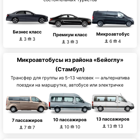
Бизнес класс
Микроавтобус
Премиум класс
3
3
6
4
3
3
Микроавтобусы из района «Бейоглу»
(Стамбул)
Трансфер для группы из 5–13 человек — альтернатива
поездки на маршрутке, автобусе или электричке
13 пассажиров
10 пассажиров
7 пассажиров
13
13
10
10
7
7