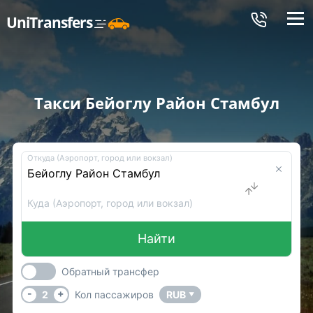
Меню
UniTransfers
Такси Бейоглу Район Стамбул
Откуда (Аэропорт, город или вокзал)
Куда (Аэропорт, город или вокзал)
Найти
Обратный трансфер
-
+
2
Кол пассажиров
RUB
▼