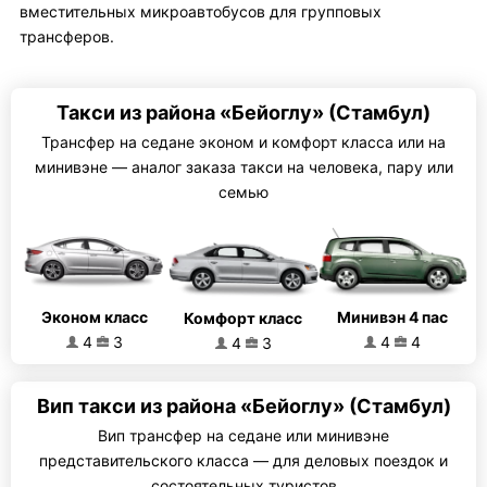
вместительных микроавтобусов для групповых
трансферов.
Такси из района «Бейоглу» (Стамбул)
Трансфер на седане эконом и комфорт класса или на
минивэне — аналог заказа такси на человека, пару или
семью
Эконом класс
Минивэн 4 пас
Комфорт класс
4
3
4
4
4
3
Вип такси из района «Бейоглу» (Стамбул)
Вип трансфер на седане или минивэне
представительского класса — для деловых поездок и
состоятельных туристов