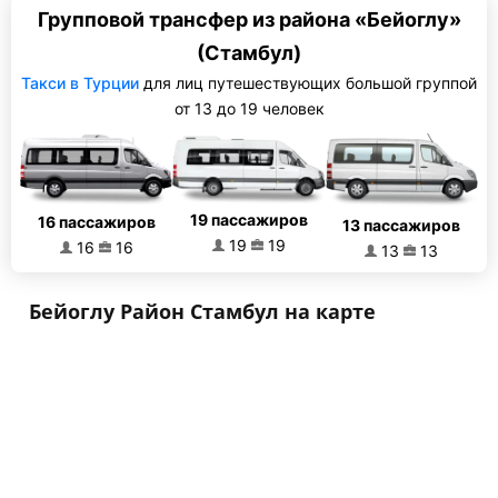
Групповой трансфер из района «Бейоглу»
(Стамбул)
Такси в Турции
для лиц путешествующих большой группой
от 13 до 19 человек
19 пассажиров
16 пассажиров
13 пассажиров
19
19
16
16
13
13
Бейоглу Район Стамбул на карте