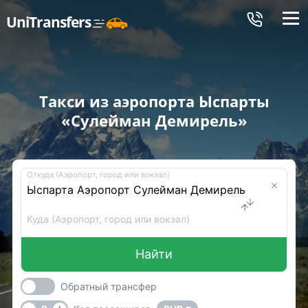
Меню
UniTransfers
Такси из аэропорта Ыспарты
«Сулейман Демирель»
Откуда (Аэропорт, город или вокзал)
Куда (Аэропорт, город или вокзал)
Найти
Обратный трансфер
-
+