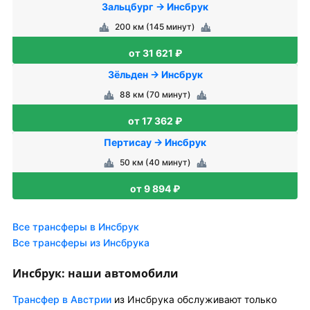
Зальцбург → Инсбрук
200 км (145 минут)
от 31 621 ₽
Зёльден → Инсбрук
88 км (70 минут)
от 17 362 ₽
Пертисау → Инсбрук
50 км (40 минут)
от 9 894 ₽
Все трансферы в Инсбрук
Все трансферы из Инсбрука
Инсбрук: наши автомобили
Трансфер в Австрии
из Инсбрука обслуживают только