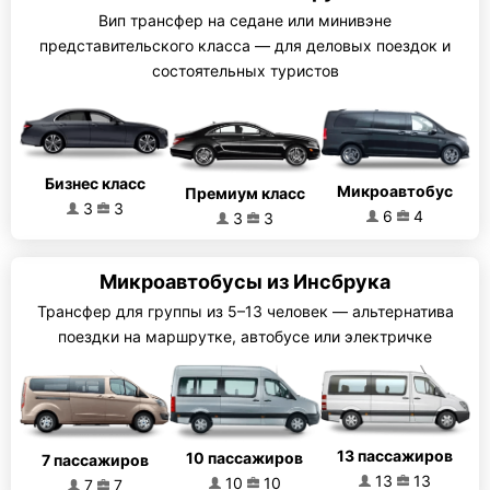
Вип трансфер на седане или минивэне
представительского класса — для деловых поездок и
состоятельных туристов
Бизнес класс
Микроавтобус
Премиум класс
3
3
6
4
3
3
Микроавтобусы из Инсбрука
Трансфер для группы из 5–13 человек — альтернатива
поездки на маршрутке, автобусе или электричке
13 пассажиров
10 пассажиров
7 пассажиров
13
13
10
10
7
7