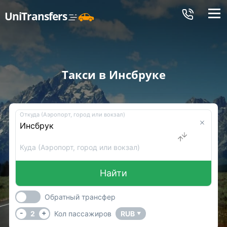
Меню
UniTransfers
Такси в Инсбруке
Откуда (Аэропорт, город или вокзал)
Куда (Аэропорт, город или вокзал)
Найти
Обратный трансфер
-
+
2
Кол пассажиров
RUB
▼