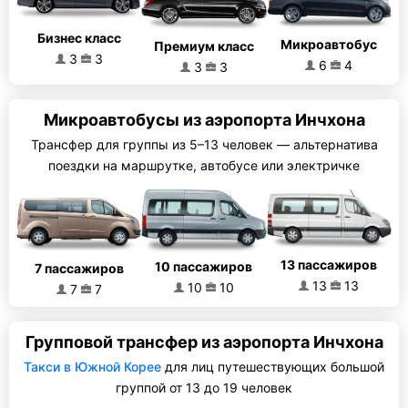
Бизнес класс
Микроавтобус
Премиум класс
3
3
6
4
3
3
Микроавтобусы из аэропорта Инчхона
Трансфер для группы из 5–13 человек — альтернатива
поездки на маршрутке, автобусе или электричке
13 пассажиров
10 пассажиров
7 пассажиров
13
13
10
10
7
7
Групповой трансфер из аэропорта Инчхона
Такси в Южной Корее
для лиц путешествующих большой
группой от 13 до 19 человек