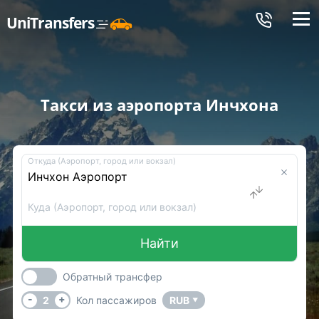
Меню
UniTransfers
Такси из аэропорта Инчхона
Откуда (Аэропорт, город или вокзал)
Куда (Аэропорт, город или вокзал)
Найти
Обратный трансфер
-
+
2
Кол пассажиров
RUB
▼