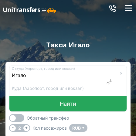
Меню
UniTransfers
Такси Игало
Откуда (Аэропорт, город или вокзал)
Куда (Аэропорт, город или вокзал)
Найти
Обратный трансфер
-
+
2
Кол пассажиров
RUB
▼