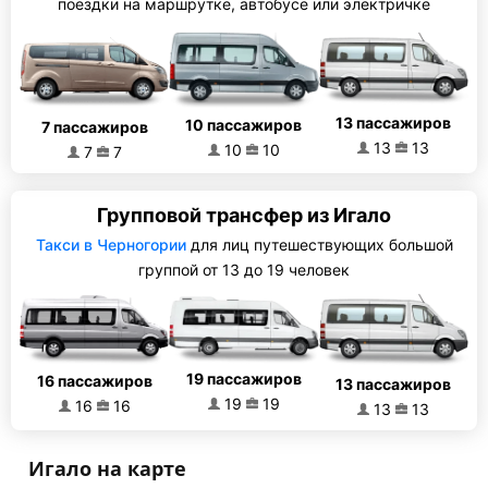
поездки на маршрутке, автобусе или электричке
13 пассажиров
10 пассажиров
7 пассажиров
13
13
10
10
7
7
Групповой трансфер из Игало
Такси в Черногории
для лиц путешествующих большой
группой от 13 до 19 человек
19 пассажиров
16 пассажиров
13 пассажиров
19
19
16
16
13
13
Игало на карте