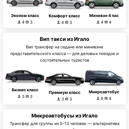
Эконом класс
Минивэн 4 пас
Комфорт класс
4
3
4
4
4
3
Вип такси из Игало
Вип трансфер на седане или минивэне
представительского класса — для деловых поездок и
состоятельных туристов
Бизнес класс
Микроавтобус
Премиум класс
3
3
6
4
3
3
Микроавтобусы из Игало
Трансфер для группы из 5–13 человек — альтернатива