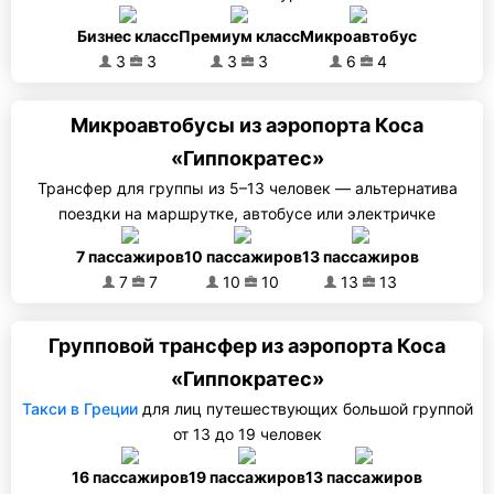
Бизнес класс
Премиум класс
Микроавтобус
3
3
3
3
6
4
Микроавтобусы из аэропорта Коса
«Гиппократес»
Трансфер для группы из 5–13 человек — альтернатива
поездки на маршрутке, автобусе или электричке
7 пассажиров
10 пассажиров
13 пассажиров
7
7
10
10
13
13
Групповой трансфер из аэропорта Коса
«Гиппократес»
Такси в Греции
для лиц путешествующих большой группой
от 13 до 19 человек
16 пассажиров
19 пассажиров
13 пассажиров