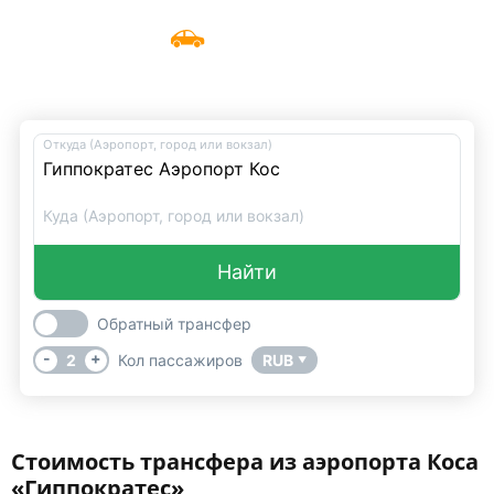
Такси из аэропорта Коса
Меню
UniTransfers
«Гиппократес»
Откуда (Аэропорт, город или вокзал)
Куда (Аэропорт, город или вокзал)
Найти
Обратный трансфер
-
+
2
Кол пассажиров
RUB
▼
Стоимость трансфера из аэропорта Коса
«Гиппократес»