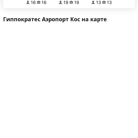
16
16
19
19
13
13
Гиппократес Аэропорт Кос на карте